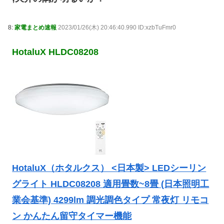
8:
家電まとめ速報
2023/01/26(木) 20:46:40.990 ID:xzbTuFmr0
HotaluX HLDC08208
HotaluX（ホタルクス） <日本製> LEDシーリン
グライト HLDC08208 適用畳数~8畳 (日本照明工
業会基準) 4299lm 調光調色タイプ 常夜灯 リモコ
ン かんたん留守タイマー機能