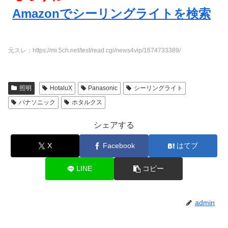
Amazonでシーリングライトを検索
元スレ：https://mi.5ch.net/test/read.cgi/news4vip/1674733389/
照明
HotaluX
Panasonic
シーリングライト
パナソニック
ホタルクス
シェアする
X
Facebook
はてブ
LINE
コピー
admin