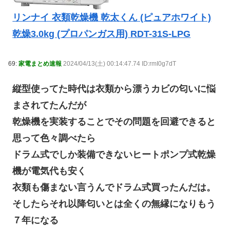
リンナイ 衣類乾燥機 乾太くん (ピュアホワイト)
乾燥3.0kg (プロパンガス用) RDT-31S-LPG
69:
家電まとめ速報
2024/04/13(土) 00:14:47.74 ID:rmI0g7dT
縦型使ってた時代は衣類から漂うカビの匂いに悩
まされてたんだが
乾燥機を実装することでその問題を回避できると
思って色々調べたら
ドラム式でしか装備できないヒートポンプ式乾燥
機が電気代も安く
衣類も傷まない言うんでドラム式買ったんだは。
そしたらそれ以降匂いとは全くの無縁になりもう
７年になる