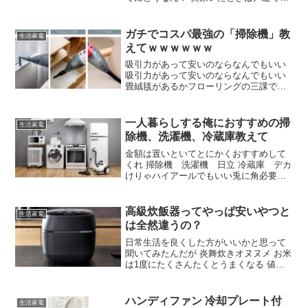
し買わなかった。一人暮らしはワンルー
ムで完結するから楽、レビュー見ると2階
にロボット自体を自分で運んでる人がほ
ガチでコスパ最強の「掃除機」教
生活家電
とんどみたいだね
えてｗｗｗｗｗｗ
吸引力があって安いのならなんでもいい
吸引力があって安いのならなんでもいい
畳絨毯があるかフローリングの三課で３
万円は変わってくる コーナーが違う どっ
ちや？ 主に畳や ほなら高いで それで紙
パック式がおすすめちょっと調べてくる
一人暮らしする俺におすすめの掃
生活家電
ね ええんか すまんな
除機、洗濯機、冷蔵庫教えて
金額は置いといてとにかくおすすめして
くれ 掃除機 洗濯機 日立 冷蔵庫 デカ
けりゃハイアールでもいい兎に角必要以
上にデカいの なんか、うちの母ちゃんは
洗濯機は縦型、掃除機は紙パックにしと
けっていわれるんだけど実際どうなん？
高級炊飯器ってやっぱ安いやつと
生活家電
洗浄力は斜めドラムより縦ドラム
は全然違うの？
日常生活を良くした方がいいかと思って
聞いてみたんだが 炎舞炊きオヌヌメ お米
は1度にたくさんたくとうまくなる 値段
高くても一番ええやつ欲しいんだがやっ
ぱ炎舞炊きがいいのかな リンナイの直火
匠の方が美味いぞ そこまでしてガスを勧
ハンディファン 冷却プレート付
生活家電