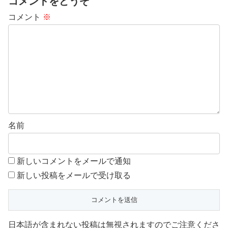
コメントをどうぞ
計です。■※USB Type-C and USB-C are
trademarks of USB Implementers Forum.
コメント
※
【商品仕様】■電源:充電式リチウムイオ
ン電池■連続動作時間:冷却プレートOFF
時:約3時間～約9.5時間（満充電時）、冷
却プレートON時:約1時間～約1.5時間（満
充電時） ※風量の強弱によって変化しま
す。■充電時間:約2.5時間■定格入
力:5V/1.5A ※本製品を充電しながら使用
する際は、1.5A以上の出力があるAC充電
器をご使用ください。■消費電力:6.8W■
バッテリー容量:2000mAh■風量調節:3段
階（弱・中・強）■外形寸法:幅約75mm×
奥行約45mm×高さ約166mm■質量:約
148g ※本体のみ■カラー:ホワイト■付属
名前
品:ネックストラップ×1本、給電用USB-A
- USB Type-C（TM）ケーブル×1本（約
80cm ※コネクター部含まず）■保証期
間:1年間ご注文後のキャンセルは原則、
承っておりません。事前に十分にご検討
新しいコメントをメールで通知
いただいた上でご注文ください。■メーカ
ー保証について保証期間内であれば商品
新しい投稿をメールで受け取る
に同梱されている納品書とメーカー保証
書にてお受けいただくことができます。
お手元に届きましたらご一緒に保管をお
願いします。
日本語が含まれない投稿は無視されますのでご注意くださ