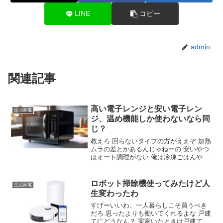
LINE
コピー
admin
関連記事
高い電子レンジと安い電子レン
生活家電
ジ、温め機能しか使わないなら同
じ？
教えろ 回らないタイプの方がええぞ 加熱
ムラの差とかあるんじゃねーの 安いやつ
はオート調理がない 俺は冷凍ごはんやコ
コアを温めるくらいしか使わん 無理に高
いやつ買う意味ないんだな？ 脱臭機能だ
けは付けとけ 少し高めのだと自動温め機
ロボット掃除機使ってみたけど人
生活家電
能とかついてる
生変わったわ
すげーいいわ、一人暮らしこそ買うべき
だろ 思ったよりも働いてくれるよな 戸建
てにどうなん？ 実家いたときは戸建てだ