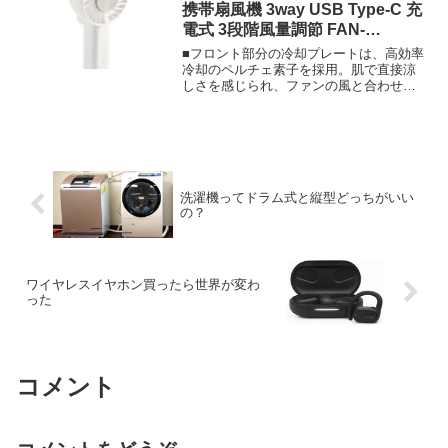
める理由は何なんだ？ 美味いから
携帯扇風機 3way USB Type-C 充
電式 3段階風量調節 FAN-
U252WH
■フロント部分の冷却プレートは、高効率
冷却のペルチェ素子を採用。肌で直接涼
しさを感じられ、ファンの風と合わせて
一気にクールダウンできます。■付属のネ
ックストラップで首に掛けて、ハンズフ
リーで使えます。両手が塞がっていると
きや日傘をさしているときに活躍しま
す。■バッグやフックにひっかけて持ち運
び・収納できる、便利なカラビナ付きで
洗濯機ってドラム式と縦型どっちがいい
す。■持ち手を折り曲げて卓上ファンとし
の？
ても使えます。外出時は首にかけて涼し
さを持ち運び、屋内では机に置いて快適
に。シーンに合わせた使い方が魅力で
す。■好みに合わせて3段階（弱・中・
強）の風量調節ができます。■異物が羽根
ワイヤレスイヤホン買ったら世界が変わ
に挟まると停止し、取り除くと動作を再
った
開。自動安全OFF設計です。■USB Type-
C（TM）ポートから充電が可能。付属の
ケーブルで、AC充電器やノートパソコン
から充電できます。■※本製品にAC充電
器は付属しておりません。別途ご購入ま
コメント
たはご用意ください。■充電中は赤、ファ
ン作動時は青、冷却プレート使用時は白
に光る、便利なお知らせランプ付きで
す。■過充電・過放電を防ぐ安心の回路設