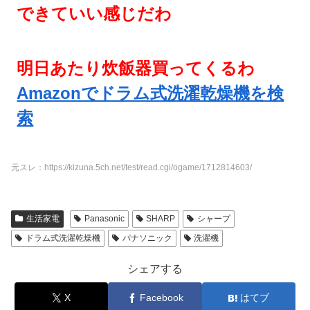
できていい感じだわ
明日あたり炊飯器買ってくるわ
Amazonでドラム式洗濯乾燥機を検
索
元スレ：https://kizuna.5ch.net/test/read.cgi/ogame/1712814603/
生活家電
Panasonic
SHARP
シャープ
ドラム式洗濯乾燥機
パナソニック
洗濯機
シェアする
X
Facebook
はてブ