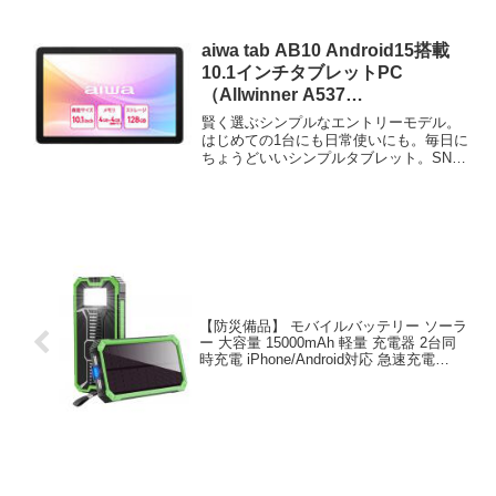
aiwa tab AB10 Android15搭載
10.1インチタブレットPC
（Allwinner A537
OctaCore/4GB/eMMC・
賢く選ぶシンプルなエントリーモデル。
128GB/Android15/10.1型
はじめての1台にも日常使いにも。毎日に
ちょうどいいシンプルタブレット。SNS
IPS/SIMスロット:な
やネット検索、動画視聴まで快適にこな
し/1280x800pix） JA5-TBA1012
し、Widevine L1...
【防災備品】 モバイルバッテリー ソーラ
ー 大容量 15000mAh 軽量 充電器 2台同
時充電 iPhone/Android対応 急速充電
PSE認証済 地震 防災 敬老の日 プレゼン
ト