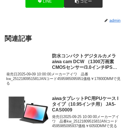
LINE
コピー
admin
関連記事
防水コンパクトデジタルカメラ
aiwa cam DCW （1300万画素
CMOSセンサー/3.0インチIPSデ
ィスプレイ/水深10m防水/電子手
発売日2025-09-09 10:00:00メーカーアイワ 品番
ブレ補正/AF/4倍デジタルズーム/
kw_2512180951581JANコード4595985095951価格￥17800DMMで見
る
自撮り撮影/軽量） JA5-
DCM0002
aiwaタブレットPC用PUケース I
タイプ（10.95インチ用） JA5-
CAS0009
発売日2025-09-25 10:00:00メーカーアイ
ワ 品番kw_2512180951583JANコード
4595985095937価格￥6050DMMで見る