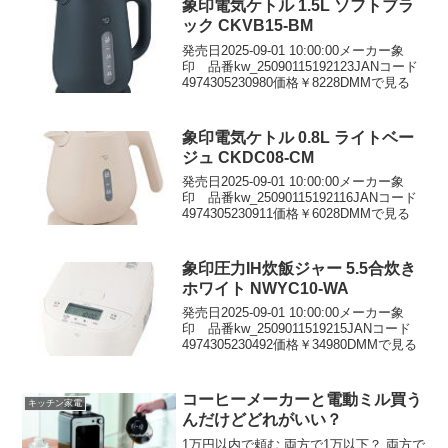
もあるけど粒立ちと半日経ってもそこそ
象印電気ケトル 1.5L ソフトブラ
こ美味しくてよかった
ック CKVB15-BM
発売日2025-09-01 10:00:00メーカー象
印 品番kw_25090115192123JANコード
4974305230980価格￥8228DMMで見る
象印電気ケトル 0.8L ライトベー
ジュ CKDC08-CM
発売日2025-09-01 10:00:00メーカー象
印 品番kw_25090115192116JANコード
4974305230911価格￥6028DMMで見る
象印圧力IH炊飯ジャー 5.5合炊き
ホワイト NWYC10-WA
発売日2025-09-01 10:00:00メーカー象
印 品番kw_2509011519215JANコード
4974305230492価格￥34980DMMで見る
コーヒーメーカーと電動ミル買う
キッチン家電
んだけどどれがいい？
1万円以内で頼む 両方で1万以下？ 両方で