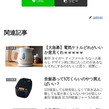
LINE
コピー
admin
関連記事
【大急募】電気ケトルどれがいい
生活家電
か意見くれｗｗｗｗｗ
象印 タイガー ティファール ちな一人暮
らし デザイン的に気に入ったのがあるな
らそれにするのがいいと思う。頻繁に使
う・目にする物だしね。デザイン的には
象印が好きかな 800mlは欲しい 俺は1Lの
を一千円で買った 給水しやすいの選べば
炊飯器って5万くらいのやつ買え
生活家電
良いと思うよ
ばいい？
1日保温しても味劣化しなくて炊き込みご
飯しても釜が臭くならないやつが欲しい
象印 炊飯器 圧力IH炊飯ジャー 5.5合炊き
極め炊き NW-YA10-BA ブラック 前がマ
イコンの安いやつだったからっていうの