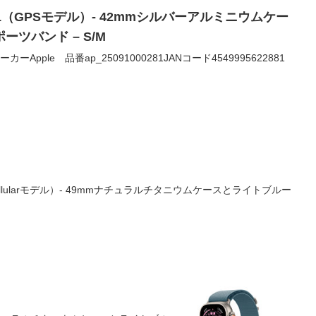
ries 11（GPSモデル）- 42mmシルバーアルミニウムケー
ツバンド – S/M
0メーカーApple 品番ap_25091000281JANコード4549995622881
PS + Cellularモデル）- 49mmナチュラルチタニウムケースとライトブルー