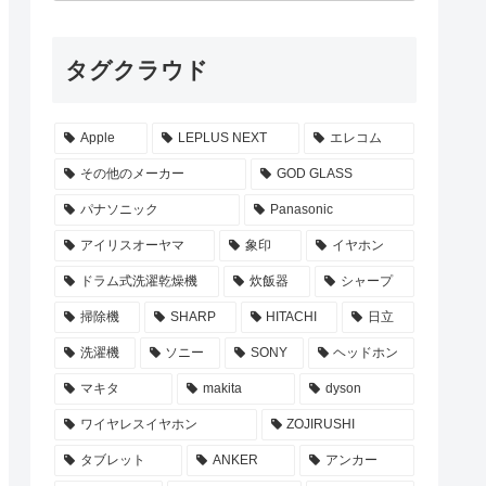
タグクラウド
Apple
LEPLUS NEXT
エレコム
その他のメーカー
GOD GLASS
パナソニック
Panasonic
アイリスオーヤマ
象印
イヤホン
ドラム式洗濯乾燥機
炊飯器
シャープ
掃除機
SHARP
HITACHI
日立
洗濯機
ソニー
SONY
ヘッドホン
マキタ
makita
dyson
ワイヤレスイヤホン
ZOJIRUSHI
タブレット
ANKER
アンカー