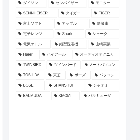
ダイソン
センバイザー
モニター
SENNHEISER
タイガー
TIGER
富士ソフト
アップル
冷蔵庫
電子レンジ
Shark
シャーク
電気ケトル
縦型洗濯機
山崎実業
Haier
ハイアール
オーディオテクニカ
TWINBIRD
ツインバード
ノートパソコン
TOSHIBA
東芝
ボーズ
パソコン
BOSE
SHANSHUI
シャオミ
BALMUDA
XIAOMI
バルミューダ