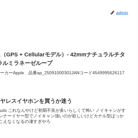
admin
es 11（GPS + Cellularモデル）- 42mmナチュラルチタ
ラルミラネーゼループ
0メーカーApple 品番ap_25091000301JANコード4549995626117
イヤレスイヤホンを買うか迷う
ltra Earbuds これなんやけど初期不良が多いらしくて怖い ノイキャンがす
インナーイヤー型でノイキャン強いのが欲しいけどカナル型ばっか
聴こえなくなるの凄すぎやろ