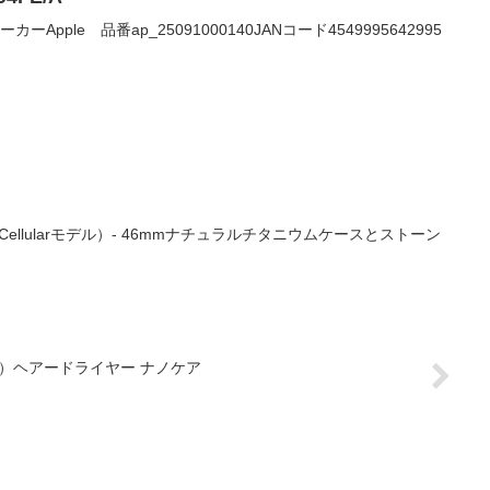
0メーカーApple 品番ap_25091000140JANコード4549995642995
（GPS + Cellularモデル）- 46mmナチュラルチタニウムケースとストーン
ワイト）ヘアードライヤー ナノケア