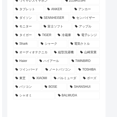
ワイヤレスイヤホン
ZOJIRUSHI
タブレット
ANKER
アンカー
ダイソン
SENNHEISER
センバイザー
モニター
富士ソフト
アップル
タイガー
TIGER
冷蔵庫
電子レンジ
Shark
シャーク
電気ケトル
オーディオテクニカ
縦型洗濯機
山崎実業
Haier
ハイアール
TWINBIRD
ツインバード
ノートパソコン
TOSHIBA
東芝
XIAOMI
バルミューダ
ボーズ
パソコン
BOSE
SHANSHUI
シャオミ
BALMUDA