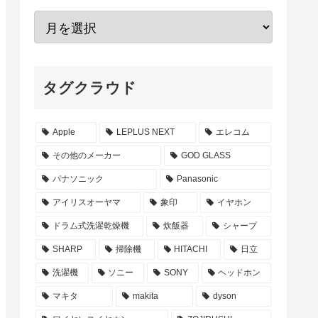
タグクラウド
Apple
LEPLUS NEXT
エレコム
その他のメーカー
GOD GLASS
パナソニック
Panasonic
アイリスオーヤマ
象印
イヤホン
ドラム式洗濯乾燥機
炊飯器
シャープ
SHARP
掃除機
HITACHI
日立
洗濯機
ソニー
SONY
ヘッドホン
マキタ
makita
dyson