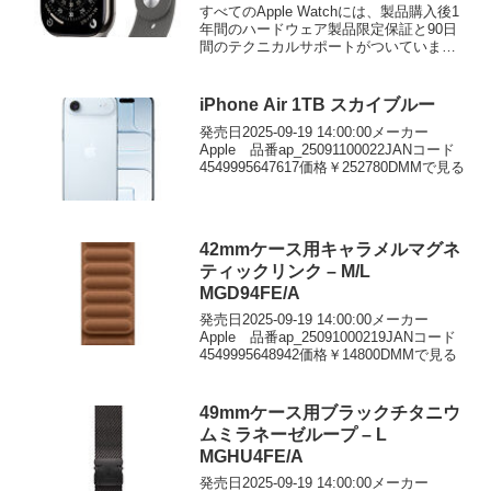
レイスポーツバンド – M/L
すべてのApple Watchには、製品購入後1
年間のハードウェア製品限定保証と90日
間のテクニカルサポートがついていま
す。AppleCare+ for Apple Watc...
iPhone Air 1TB スカイブルー
発売日2025-09-19 14:00:00メーカー
Apple 品番ap_25091100022JANコード
4549995647617価格￥252780DMMで見る
42mmケース用キャラメルマグネ
ティックリンク – M/L
MGD94FE/A
発売日2025-09-19 14:00:00メーカー
Apple 品番ap_25091000219JANコード
4549995648942価格￥14800DMMで見る
49mmケース用ブラックチタニウ
ムミラネーゼループ – L
MGHU4FE/A
発売日2025-09-19 14:00:00メーカー