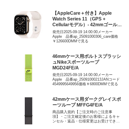
【AppleCare＋付き】Apple
Watch Series 11（GPS +
Cellularモデル）- 42mmゴールド
チタニウムケースとライトブラッ
発売日2025-09-19 14:00:00メーカー
シュスポーツバンド – M/L
Apple 品番ap_25091000306_care価格
￥126600DMMで見る
46mmケース用ボルトスプラッシ
ュNikeスポーツループ
MGD24FE/A
発売日2025-09-19 14:00:00メーカー
Apple 品番ap_25091000213JANコード
4549995649956価格￥6800DMMで見る
42mmケース用ダークグレイスポ
ーツループ MFFG4FE/A
商品購入規約【ご注文時のご注意事
項】・ご注文確定後のお客様によるキャ
ンセル・返品・仕様変更はお受けできま
せん。・転売目的での購入は固くお断り