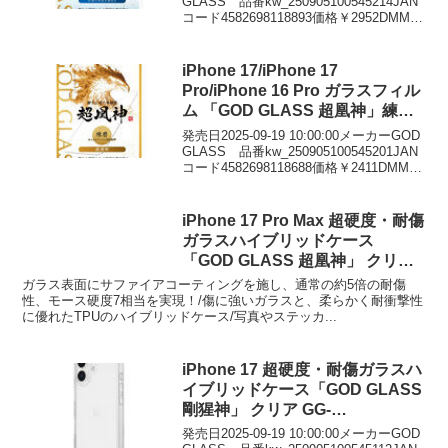
GLASS 品番kw_250905100545214JAN
コード4582698118893価格￥2952DMMで
見る
iPhone 17/iPhone 17
Pro/iPhone 16 Pro ガラスフィル
ム 「GOD GLASS 超凰神」練磨
超透明 GG-IM25G
発売日2025-09-19 10:00:00メーカーGOD
GLASS 品番kw_250905100545201JAN
コード4582698118688価格￥2411DMMで
見る
iPhone 17 Pro Max 超硬度・耐傷
ガラスハイブリッドケース
「GOD GLASS 超凰神」 クリア
GG-IL25CGSCL
ガラス表面にサファイアコーティングを施し、通常の約5倍の耐傷
性、モース硬度7相当を実現！/傷に強いガラスと、柔らかく耐衝撃性
に優れたTPUのハイブリッドケース/写真やステッカ...
iPhone 17 超硬度・耐傷ガラスハ
イブリッドケース「GOD GLASS
剛猩神」 クリア GG-
IM25CGGSCL
発売日2025-09-19 10:00:00メーカーGOD