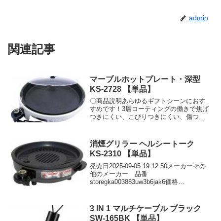
admin
関連記事
マーブルホットプレート・深型
KS-2728 【単品】
〇商品説明あらゆるギフトシーンにおす
すめです！3層コーティングの働きで焦げ
つきにくい、こびりつきにくい、傷つき
にくい！少量の油で調理ができヘルシー
で経済的！・深型だから鉄板焼きはもち
ろん、すき焼き、鍋物にもピッタリ。・
消煙グリラー ヘルシートーク
プレートは取り外して水洗いOK！・直径
KS-2310 【単品】
36cmのビッグサイズ。 〇商品仕様●内容
460×400×157mm、4.3L規格●ダンボール
発売日2025-09-05 19:12:50メーカーその
箱入（411×115×426mm） 3680g●材質ポ
他のメーカー 品番
リプロピレン、アルミニウム合金（マー
storegka003883uw3b6jak6価格
ブルコート加工）、強化ガラス、フェノ
￥7398DMMで見る
ール樹脂●加工地日本（出典株式会社 八
大）
3 IN 1 マルチケーブル ブラック
SW-165BK 【単品】