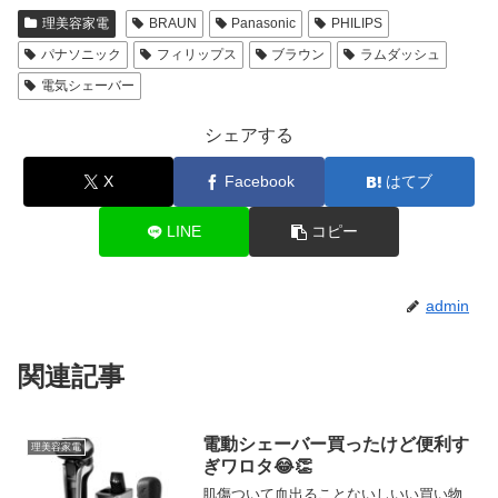
理美容家電
BRAUN
Panasonic
PHILIPS
パナソニック
フィリップス
ブラウン
ラムダッシュ
電気シェーバー
シェアする
X
Facebook
はてブ
LINE
コピー
admin
関連記事
電動シェーバー買ったけど便利す
理美容家電
ぎワロタ😂👏
肌傷ついて血出ることないしいい買い物