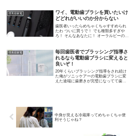
ブラウンと迷っとるのと、安いに越した
ことはないからコスパええ機種も知りた
いんや 濃いならどうせ毎日剃るし正直ブ
ワイ、電動歯ブラシを買いたいけ
理美容家電
ラウンでもパナでも変わらんで
どどれがいいのか分からない
歯医者いったらめちゃくちゃすすめられ
たわ ついに買うで！ でも種類多すぎや
ろ！ そんなあなたに！ オーラルビーの最
上位 ついでにドルツも買え フィリップス
がええんちゃうんか？ それ以外知らんの
やけど ブラウンもあるんか 髭剃りと同じ
毎回歯医者でブラッシング指導さ
理美容家電
やんけ
れるなら電動歯ブラシに変えると
良いぞ！
20年くらいブラッシング指導をされ続け
た俺がソニッケアーの電動歯ブラシに変
えた途端に歯磨きが完璧になってて歯科
衛生士さんがびっくり仰天してたぞ こん
なことなら歯医者も電動歯ブラシを進め
てくれよ！！ 使い始めてどれくらい？ 一
年以上？ 4ヶ月くらいかな
中身が見える冷蔵庫ってめちゃくちゃ便
利そうじゃね？