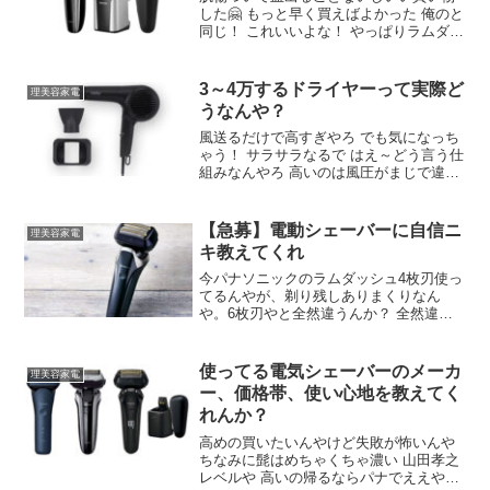
した🤗 もっと早く買えばよかった 俺のと
同じ！ これいいよな！ やっぱりラムダッ
シュよ😤 価格差結構あるけど高いのは何
が違うんだ 高いのは6枚刃で優しくそれ
たり自動洗浄機能ついてたりとか色々凄
3～4万するドライヤーって実際ど
理美容家電
いらしい
うなんや？
風送るだけで高すぎやろ でも気になっち
ゃう！ サラサラなるで はえ～どう言う仕
組みなんやろ 高いのは風圧がまじで違う
ノビーってヤツ 8000円くらいの使っとる
もっとパワーあるのないか？ 男だからサ
ロニア程度で満足してるけど女の人や長
【急募】電動シェーバーに自信ニ
理美容家電
髪ならナノイー良さそうだな
キ教えてくれ
今パナソニックのラムダッシュ4枚刃使っ
てるんやが、剃り残しありまくりなん
や。6枚刃やと全然違うんか？ 全然違う
で まじ？首回りも完璧になるんか？ シェ
ーバーにも剃り方のコツがあるんや ブラ
ウンしか勝たん フィリップスやで ブラウ
使ってる電気シェーバーのメーカ
理美容家電
ンは深剃りができるのよ
ー、価格帯、使い心地を教えてく
れんか？
高めの買いたいんやけど失敗が怖いんや
ちなみに髭はめちゃくちゃ濃い 山田孝之
レベルや 高いの帰るならパナでええやん