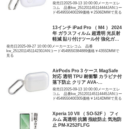
ト AVA-AP07TSLWH
す。■持ち手を折り曲げて卓上ファンとし
発売日2025-09-13 10:00:00メーカーエレ
ても使えます。外出時は首にかけて涼し
コム 品番kw_251201145114444JANコー
さを持ち運び、屋内では机に置いて快適
ド4549550400299価格￥2506DMMで見る
に。シーンに合わせた使い方が魅力で
す。■好みに合わせて3段階（弱・中・
強）の風量調節ができます。■異物が羽根
13インチ iPad Pro （ M4 ） 2024
に挟まると停止し、取り除くと動作を再
年 ガラスフィルム 超透明 光反射
開。自動安全OFF設計です。■USB Type-
C（TM）ポートから充電が可能。付属の
軽減 貼り付けツール付 強化ガラ
ケーブルで、AC充電器やノートパソコン
ス 10H 指紋防止 飛散防止 気泡防
発売日2025-09-27 10:00:00メーカーエレコム 品番
から充電できます。■※本製品にAC充電
止 TB-A25PLFLGAR
kw_251201145114230JANコード4549550384889価格￥4355DMMで
器は付属しておりません。別途ご購入ま
見る
たはご用意ください。■充電中は赤、ファ
ン作動時は青、冷却プレート使用時は白
に光る、便利なお知らせランプ付きで
AirPods Pro 3 ケース MagSafe
す。■過充電・過放電を防ぐ安心の回路設
計です。■※USB Type-C and USB-C are
対応 透明 TPU 耐衝撃 カラビナ付
trademarks of USB Implementers Forum.
落下防止 クリア AVA-
【商品仕様】■電源:充電式リチウムイオ
AP07UCCR
発売日2025-09-13 10:00:00メーカーエレ
ン電池■連続動作時間:冷却プレートOFF
コム 品番kw_251201145114445JANコー
時:約3時間～約9.5時間（満充電時）、冷
ド4549550400305価格￥1414DMMで見る
却プレートON時:約1時間～約1.5時間（満
充電時） ※風量の強弱によって変化しま
す。■充電時間:約2.5時間■定格入
力:5V/1.5A ※本製品を充電しながら使用
Xperia 10 VII （ SO-52F ） フィ
する際は、1.5A以上の出力があるAC充電
ルム 高透明 抗菌 指紋防止 気泡防
器をご使用ください。■消費電力:6.8W■
止 PM-X252FLFG
バッテリー容量:2000mAh■風量調節:3段