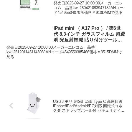
階（弱・中・強）■外形寸法:幅約75mm×
発売日2025-09-27 10:00:00メーカーエレ
奥行約45mm×高さ約166mm■質量:約
コム 品番kw_26042109394718JANコー
148g ※本体のみ■カラー:ホワイト■付属
ド4549550407076価格￥910DMMで見る
品:ネックストラップ×1本、給電用USB-A
- USB Type-C（TM）ケーブル×1本（約
80cm ※コネクター部含まず）■保証期
iPad mini （ A17 Pro ） / 第6世
間:1年間ご注文後のキャンセルは原則、
代 8.3インチ ガラスフィルム 超透
承っておりません。事前に十分にご検討
いただいた上でご注文ください。■メーカ
明 光反射軽減 貼り付けツール付
ー保証について保証期間内であれば商品
強化ガラス 10H 指紋防止 飛散防
発売日2025-09-27 10:00:00メーカーエレコム 品番
に同梱されている納品書とメーカー保証
止 気泡防止 TB-A25SFLGAR
kw_251201145114303JANコード4549550385466価格￥3515DMMで
書にてお受けいただくことができます。
見る
お手元に届きましたらご一緒に保管をお
願いします。
USBメモリ 64GB USB Type-C 高速転送
iPhone/iPad/Android/PC対応 回転式コネ
クタ ストラップホール付 セキュリティ対
応 ホワイト MF-CEU3064GWHF