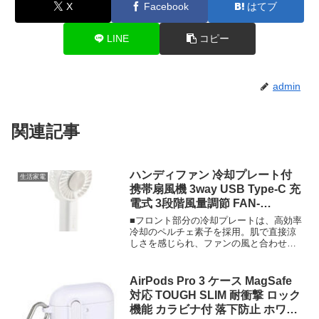
X
Facebook
はてブ
LINE
コピー
admin
関連記事
ハンディファン 冷却プレート付
生活家電
携帯扇風機 3way USB Type-C 充
電式 3段階風量調節 FAN-
U252WH
■フロント部分の冷却プレートは、高効率
冷却のペルチェ素子を採用。肌で直接涼
しさを感じられ、ファンの風と合わせて
一気にクールダウンできます。■付属のネ
ックストラップで首に掛けて、ハンズフ
リーで使えます。両手が塞がっていると
AirPods Pro 3 ケース MagSafe
きや日傘をさしているときに活躍しま
対応 TOUGH SLIM 耐衝撃 ロック
す。■バッグやフックにひっかけて持ち運
機能 カラビナ付 落下防止 ホワイ
び・収納できる、便利なカラビナ付きで