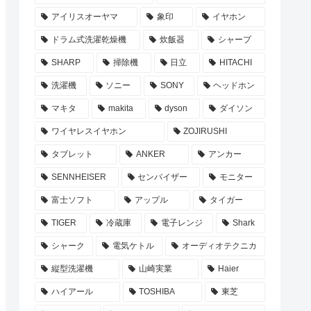
アイリスオーヤマ
象印
イヤホン
ドラム式洗濯乾燥機
炊飯器
シャープ
SHARP
掃除機
日立
HITACHI
洗濯機
ソニー
SONY
ヘッドホン
マキタ
makita
dyson
ダイソン
ワイヤレスイヤホン
ZOJIRUSHI
タブレット
ANKER
アンカー
SENNHEISER
センバイザー
モニター
富士ソフト
アップル
タイガー
TIGER
冷蔵庫
電子レンジ
Shark
シャーク
電気ケトル
オーディオテクニカ
縦型洗濯機
山崎実業
Haier
ハイアール
TOSHIBA
東芝