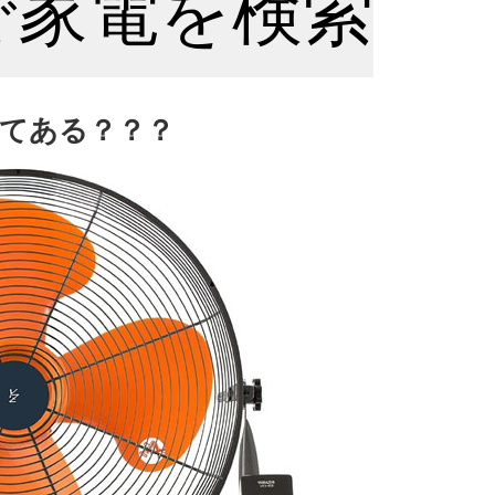
nで家電を検索
てある？？？