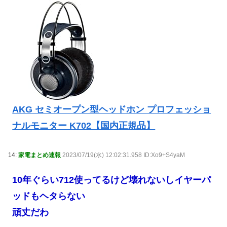
AKG セミオープン型ヘッドホン プロフェッショ
ナルモニター K702【国内正規品】
14:
家電まとめ速報
2023/07/19(水) 12:02:31.958 ID:Xo9+S4yaM
10年ぐらい712使ってるけど壊れないしイヤーパ
ッドもヘタらない
頑丈だわ