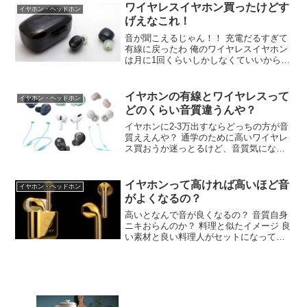
adaptive接続にしたら遅延ゼロや
ワイヤレスイヤホン買ったけどす
イヤホン・ヘッドホン
げえなこれ！
音が聞こえるじゃん！！ 充電だるすぎて
有線に戻ったわ 俺のワイヤレスイヤホン
は月に1回くらいしかしなくていいからそ
ういうの気にならん 毎日8時間聴いても
月に1回しか充電せんぞ 充電ケースがモ
バイルバッテリーになってるのか？ 最近
イヤホンの有線とワイヤレスって
イヤホン・ヘッドホン
のワイヤレスイヤホンは全部そうだよ
どのくらい音質違うんや？
イヤホンに2-3万出すならどっちの方が音
質ええんや？ 通学のために高いワイヤレ
ス買おうか迷っとるけど、音質気になる
わ 変わらんで ほんまか？ 1万のワイヤレ
スは音質が有線の三千円レベルや これよ
く聞くけどマジなん？ノイキャンついて
イヤホンって高ければ高いほど音
イヤホン・ヘッドホン
る分ワイヤレスの方
がよくなるの？
高いとなんで音が良くなるの？ 音質自身
ニキおらんのか？ 料理と似たイメージ 良
い素材と良い料理人がセットになってめ
ちゃくちゃいい料理になるでしょ 良い素
材とチューニングとか頑張って開発され
たイヤホンは高いけど良い音になる ユー
ザーしだい