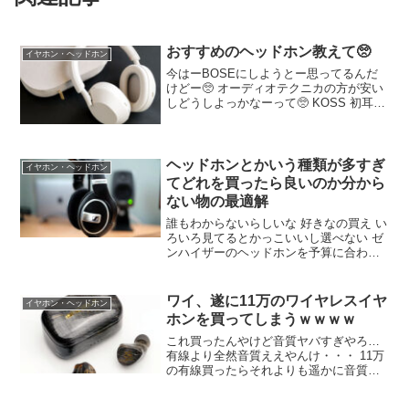
おすすめのヘッドホン教えて🥺
イヤホン・ヘッドホン
今はーBOSEにしようとー思ってるんだ
けどー🥺 オーディオテクニカの方が安い
しどうしよっかなーって🥺 KOSS 初耳や
な！調べてくる！ SONYのノイキャンヘ
ッドホン SONYは種類ありすぎてー ワイ
はオシャレもやけど音聞きたい派やから
なぁ
ヘッドホンとかいう種類が多すぎ
イヤホン・ヘッドホン
てどれを買ったら良いのか分から
ない物の最適解
誰もわからないらしいな 好きなの買え い
ろいろ見てるとかっこいいし選べない ゼ
ンハイザーのヘッドホンを予算に合わせ
て買っとけ よく聞く名だ ゼンハイザーが
有名なのには理由があるのだ それは実際
に買って使ってみれば実感できる 音がい
ワイ、遂に11万のワイヤレスイヤ
イヤホン・ヘッドホン
いってこと？
ホンを買ってしまうｗｗｗｗ
これ買ったんやけど音質ヤバすぎやろ…
有線より全然音質ええやんけ・・・ 11万
の有線買ったらそれよりも遥かに音質え
えぞ 有線は不便やん ちなみにこれでFPS
やっとる トランスミッターでaptx