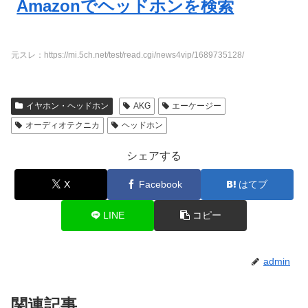
Amazonでヘッドホンを検索
元スレ：https://mi.5ch.net/test/read.cgi/news4vip/1689735128/
イヤホン・ヘッドホン
AKG
エーケージー
オーディオテクニカ
ヘッドホン
シェアする
X
Facebook
はてブ
LINE
コピー
admin
関連記事