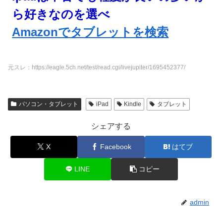
ら好きなのを選べ
Amazonでタブレットを検索
元スレ：https://eagle.5ch.net/test/read.cgi/livejupiter/1695452377/
パソコン・タブレット
iPad
Kindle
タブレット
シェアする
X
Facebook
はてブ
LINE
コピー
admin