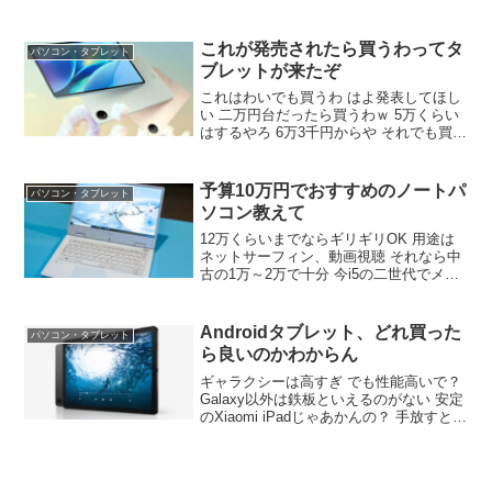
世代前のモデルみると64GBと256GBしか
ない上に値段が高い アンドロイドで安く
て条件に合うのがあればそっちにしたい
これが発売されたら買うわってタ
パソコン・タブレット
ブレットが来たぞ
これはわいでも買うわ はよ発表してほし
い 二万円台だったら買うわｗ 5万くらい
はするやろ 6万3千円からや それでも買う
わ デカすぎる 持ち歩くようは別に持つん
や こういう大きめのはデスク用と寝ると
こ用や 先月15.6インチ買ってしまったば
予算10万円でおすすめのノートパ
パソコン・タブレット
っかりにのにぃ
ソコン教えて
12万くらいまでならギリギリOK 用途は
ネットサーフィン、動画視聴 それなら中
古の1万～2万で十分 今i5の二世代でメモ
リ4GBのごみ使ってるんだよ この用途で
一切かくつかず快適に動作するノートパ
ソコン教えてくれよ クロームでタブ10個
Androidタブレット、どれ買った
パソコン・タブレット
～20個は開く
ら良いのかわからん
ギャラクシーは高すぎ でも性能高いで？
Galaxy以外は鉄板といえるのがない 安定
のXiaomi iPadじゃあかんの？ 手放すとき
もそこそこの値で売れるやん 本と動画だ
けならAmazonのFireでも買っとけば？ 動
画だけならfireHDで十分