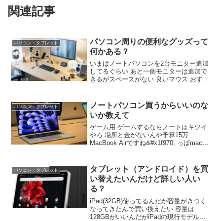
関連記事
パソコン周りの便利なグッズって
パソコン・タブレット
何かある？
いまはノートパソコンを2台モニター追加
してるぐらい あと一個モニターは追加で
きるがスペースがない 良いマウス おすす
めあるか？ いっぱいボタンがあるやつっ
てことよな？ ボタンいっぱいは人による
いいキーボードも大事や 何に使うか考え
ノートパソコン買うからいいのな
パソコン・タブレット
て買うんやで
いか教えて
ゲーム用 ゲームするならノートはキツイ
やろ 場所と金がないんや予算15万
MacBook Airですね&#x1f970; っばmac
bookですよ&#x270b;&#x1f970; ワイもノ
ーパソで三国志14pkやりたいンゴ
タブレット（アンドロイド）を買
パソコン・タブレット
い替えたいんだけど詳しい人い
る？
iPad(32GB)使ってるんだが容量がきつく
なってきたんで買い換えたい 容量は
128GBがいいんだがiPadの現行モデルと1