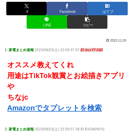
X
Facebook
はてブ
LINE
コピー
2023.11.03
1:
家電まとめ速報
2023/09/23(土) 15:59:37.97
ID:bszYFJ4j0
オススメ教えてくれ
用途はTikTok観賞とお絵描きアプリ
や
ちなjc
Amazonでタブレットを検索
2:
家電まとめ速報
2023/09/23(土) 15:59:57.39 ID:RXOkPt4Y0