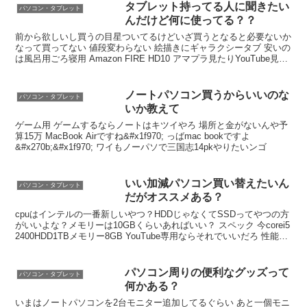
タブレット持ってる人に聞きたい
パソコン・タブレット
んだけど何に使ってる？？
前から欲しいし買うの目星ついてるけどいざ買うとなると必要ないか
なって買ってない 値段変わらない 絵描きにギャラクシータブ 安いの
は風呂用ごろ寝用 Amazon FIRE HD10 アマプラ見たりYouTube見た
り漫画読んだり小説読んだり
ノートパソコン買うからいいのな
パソコン・タブレット
いか教えて
ゲーム用 ゲームするならノートはキツイやろ 場所と金がないんや予
算15万 MacBook Airですね&#x1f970; っばmac bookですよ
&#x270b;&#x1f970; ワイもノーパソで三国志14pkやりたいンゴ
いい加減パソコン買い替えたいん
パソコン・タブレット
だがオススメある？
cpuはインテルの一番新しいやつ？HDDじゃなくてSSDってやつの方
がいいよな？メモリーは10GBくらいあればいい？ スペック 今corei5
2400HDD1TBメモリー8GB YouTube専用ならそれでいいだろ 性能を
求めるならインテルならCPU10000番台以上にしとけ
パソコン周りの便利なグッズって
パソコン・タブレット
何かある？
いまはノートパソコンを2台モニター追加してるぐらい あと一個モニ