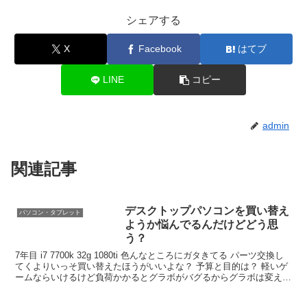
シェアする
X
Facebook
はてブ
LINE
コピー
admin
関連記事
デスクトップパソコンを買い替え
パソコン・タブレット
ようか悩んでるんだけどどう思
う？
7年目 i7 7700k 32g 1080ti 色んなところにガタきてる パーツ交換し
てくよりいっそ買い替えたほうがいいよな？ 予算と目的は？ 軽いゲ
ームならいけるけど負荷かかるとグラボがバグるからグラボは変えな
いといけん 予算は30万以下かな