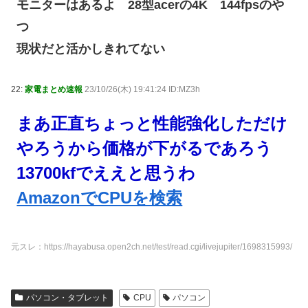
モニターはあるよ 28型acerの4K 144fpsのや
つ
現状だと活かしきれてない
22:
家電まとめ速報
23/10/26(木) 19:41:24 ID:MZ3h
まあ正直ちょっと性能強化しただけ
やろうから価格が下がるであろう
13700kfでええと思うわ
AmazonでCPUを検索
元スレ：https://hayabusa.open2ch.net/test/read.cgi/livejupiter/1698315993/
パソコン・タブレット
CPU
パソコン