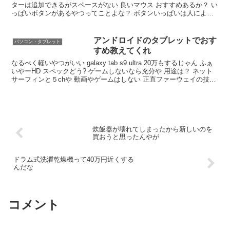
ターは追加できるがスペースがない 良いマウス おすすめあるか？ い
っぱいボタンがあるやつってことよな？ ボタンいっぱいは人による
いいキーボードも大事や 何に使うか考えて買うんやで
アンドロイドのタブレットでおす
パソコン・タブレット
すめ教えてくれ
なるべく軽いやつがいい galaxy tab s9 ultra 20万もするじゃん ふぁ
いやーHD スペックどう? ゲームしないなら充分や 用途は？ ネット
サーフィンと５chや 動画やゲームはしない 正直ファーウェイの技術
力は世界一
炊飯器が壊れてしまったから新しいのを
買おうと思ったんやが
ドラム式洗濯乾燥機って40万円近くする
んだな
コメント