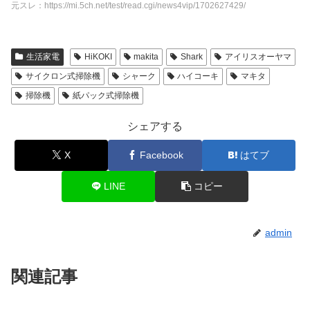
元スレ：https://mi.5ch.net/test/read.cgi/news4vip/1702627429/
生活家電
HiKOKI
makita
Shark
アイリスオーヤマ
サイクロン式掃除機
シャーク
ハイコーキ
マキタ
掃除機
紙パック式掃除機
シェアする
X
Facebook
はてブ
LINE
コピー
admin
関連記事