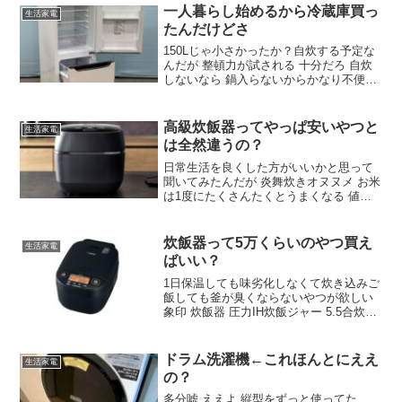
一人暮らし始めるから冷蔵庫買っ
生活家電
たんだけどさ
150Lじゃ小さかったか？自炊する予定な
んだが 整頓力が試される 十分だろ 自炊
しないなら 鍋入らないからかなり不便
200～250くらいはほしい 鍋入らないの確
かに不便だな 冷凍ストッカー買い足そう
ご飯とか炊いたら小分けにして冷凍とか
高級炊飯器ってやっぱ安いやつと
生活家電
しないのか？
は全然違うの？
日常生活を良くした方がいいかと思って
聞いてみたんだが 炎舞炊きオヌヌメ お米
は1度にたくさんたくとうまくなる 値段
高くても一番ええやつ欲しいんだがやっ
ぱ炎舞炊きがいいのかな リンナイの直火
匠の方が美味いぞ そこまでしてガスを勧
炊飯器って5万くらいのやつ買え
生活家電
める理由は何なんだ？ 美味いから
ばいい？
1日保温しても味劣化しなくて炊き込みご
飯しても釜が臭くならないやつが欲しい
象印 炊飯器 圧力IH炊飯ジャー 5.5合炊き
極め炊き NW-YA10-BA ブラック 前がマ
イコンの安いやつだったからっていうの
もあるけど粒立ちと半日経ってもそこそ
ドラム洗濯機←これほんとにええ
生活家電
こ美味しくてよかった
の？
多分嘘 ええよ 縦型をずっと使ってた