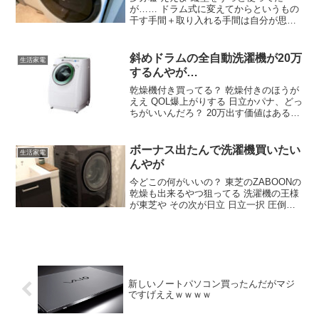
が…… ドラム式に変えてからというもの
干す手間＋取り入れる手間は自分が思っ
てたより人生の時間の浪費だったと分か
った 乾燥機能が強すぎる 縦式と乾燥機買
って二段台に設置するのが最強 それぞれ
斜めドラムの全自動洗濯機が20万
生活家電
メリットデメリットはあるが
するんやが…
乾燥機付き買ってる？ 乾燥付きのほうが
ええ QOL爆上がりする 日立かパナ、どっ
ちがいいんだろ？ 20万出す価値はあるで
めちゃくちゃ便利や 電気代気にしないな
らパナかやっぱ ワイのパナで毎日まわし
てるけど言うほど電気代高くないで ドラ
ボーナス出たんで洗濯機買いたい
生活家電
ム式って何がええん？
んやが
今どこの何がいいの？ 東芝のZABOONの
乾燥も出来るやつ狙ってる 洗濯機の王様
が東芝や その次が日立 日立一択 圧倒的
日立推しやん コスパならシャープや 最上
位機種が20万で買える パナの129よかっ
たで 値下げしない分性能は1番や
新しいノートパソコン買ったんだがマジ
ですげええｗｗｗｗ