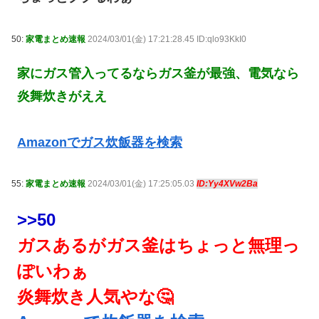
50:
家電まとめ速報
2024/03/01(金) 17:21:28.45 ID:qlo93KkI0
家にガス管入ってるならガス釜が最強、電気なら
炎舞炊きがええ
Amazonでガス炊飯器を検索
55:
家電まとめ速報
2024/03/01(金) 17:25:05.03
ID:Yy4XVw2Ba
>>50
ガスあるがガス釜はちょっと無理っ
ぽいわぁ
炎舞炊き人気やな🤔