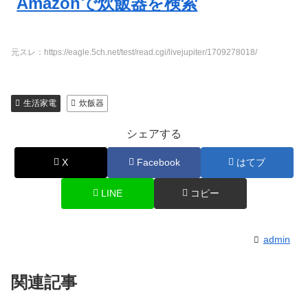
Amazonで炊飯器を検索
元スレ：https://eagle.5ch.net/test/read.cgi/livejupiter/1709278018/
生活家電
炊飯器
シェアする
X
Facebook
はてブ
LINE
コピー
admin
関連記事