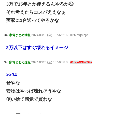
3万で15年とか使えるんやろか🙄
それ考えたらコスパええなぁ
実家に1台送ってやろかな
34:
家電まとめ速報
2024/03/01(金) 16:56:55.66 ID:MotqMbjv0
2万以下はすぐ壊れるイメージ
37:
家電まとめ速報
2024/03/01(金) 16:59:38.08
ID:Yy4XVw2Ba
>>34
せやな
安物はやっぱ壊れそうやな
使い捨て感覚で買わな