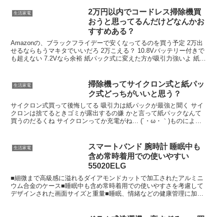
2万円以内でコードレス掃除機買
生活家電
おうと思ってるんだけどなんかお
すすめある？
Amazonの、ブラックフライデーで安くなってるのを買う予定 2万出
せるならもうマキタでいいだろ 2万こえる？ 10.8Vバッテリー付きで
も超えない 7.2Vなら余裕 紙パック式に変えた方が吸引力強いよ 紙パ
ック式ってランニングコストはどうなの？
掃除機ってサイクロン式と紙パッ
生活家電
ク式どっちがいいと思う？
サイクロン式買って後悔してる 吸引力は紙パックが最強と聞く サイ
クロンは捨てるときゴミが露出するの嫌 かと言って紙パックなんて
買うのだるくね サイクロンってか充電がね… (´・ω・｀)ものによる
紙パック式はフィルターがないからメンテナンスも不要らしい
スマートバンド 腕時計 睡眠中も
生活家電
含め常時着用での使いやすい
55020ELG
■細微まで高級感に溢れるダイアモンドカットで加工されたアルミニ
ウム合金のケース■睡眠中も含め常時着用での使いやすさを考慮して
デザインされた画面サイズと重量■睡眠、情緒などの健康管理に加え
豊富なワークアウトメニューに対応したフィットネス機能【商品仕
様】■ご購入後のお問い合わせにつきまして本製品に関する取扱方
法、不具合、初期不良等に関するお問い合わせはメーカーサポートに