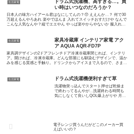
ドラム式洗濯機、高すぎる…。買
生活家電
て承ります。ご質問、ご相談は以下の窓口までお問い合わせくださ
い時はいつなのだろうか？
い。【HUAWEI サポートコールセンター】TEL(固定電話から)：
0120-798-288TEL(携帯電話から)：0570-00-8288受付時間：9：00～
日本人の味方ハイアール君はなにしてんの？🥺 ええんか…？ 何で30
18：00(年中無休)医療機器認証番号：306AGBZI00008000医療機器分
万超えるんやろあれ 楽やでほんま 入れてスイッチおすだけや なんで
類：管理医療機器(自動電子血圧計)※自動血圧測定における計測数値
こんな人気なんや？縦でエエやん やっぱ楽やからやないか 服入れて
は参考値です。医療目的にはご使用いただけません。※夜間の自動血
乾燥までやってくれるのは下着とかほんま楽
圧測定機能に関しては、管理医療機器認証の範囲外です。医療機器認
証番号：30600BZI00035000医療機器分類：管理医療機器(家庭用心電
家具冷蔵庫 インテリア家電 アク
生活家電
計プログラム)※ECGアプリは18歳以上の成人の使用を意図していま
ア AQUA AQR-FD7P
す。※ECGアプリは心房細動の兆候を補助的に検出し、受診を促す
ものです。医師による診断の代わりになるものではありません。通知
家具調デザインの2ドアフレンチドア冷凍冷蔵庫閉じれば、インテリ
結果は参考のためのものであり、実際の病状とは一致しない場合があ
ア。開ければ、冷凍冷蔵庫。どんな部屋にも馴染むデザインで、温か
ります。形状：腕時計タイプ本体サイズ：43.45ｘ24.86ｘ8.99mm質
みを感じる質感と手触り。ドリンクからアイスまで入るので、さまざ
量(本体)：15gバンド長さ：手首周り130-210mmバンド材質：フルオ
まなライフスタイルにも。■右が冷蔵室、左が冷凍室でファン式で
ロエラストマーディスプレイ：1.47型AMOLED解像度：194ｘ368対
INV採用の省エネ＆静音睡眠や勉強、会話の邪魔をしない静音設計。
応OS：Android8.0以降/iOS13.0以降専用アプリ：HUAWEI
どこに置いても、空間に静かに溶け込める。■家具調デザインの2ド
ドラム式洗濯機便利すぎて草
生活家電
HealthBluetooth：Bluetooth 5.0BLEバッテリー容量：N/A充電方法：
アフレンチドア冷凍冷蔵庫閉じれば、インテリア。開ければ、冷凍冷
洗濯物突っ込んでスタート押せば乾燥ま
磁気充電(ケーブル)駆動時間：約8日間GPS：無センサー：9-axis
蔵庫。どんな部屋にも馴染むデザインで、温かみを感じる質感と手触
で終わってるんやが...洗濯終わる時間も
IMU sensor (加速度センサー、ジャイロセンサー、地磁気センサー)/
り。ドリンクからアイスまで入るので、さまざまなライフスタイルに
気にしなくて良いしQOL爆上がりや 月
光学式心拍センサー/環境光センサー防水：5ATMモード：100種類の
も。■右が冷蔵室、左が冷凍室でファン式でINV採用の省エネ＆静音
600円くらいの電気代を安いとみるか高い
ワークアウトモード/水泳モニタリングモニタリング機能：睡眠モニ
睡眠や勉強、会話の邪魔をしない静音設計。どこに置いても、空間に
とみるかやけどコスパは高い 時給として
タリング/心拍数/血中酸素レベル/呼吸数/情緒/女性の健康その他機
静かに溶け込める。■奥行き45cmでお部屋のインテリアに調和他の
考えたらクッッソ安いわ しかも精神的負
能：付属品： 充電ケーブル クイックスタートガイド＆保証とアフ
家具と並べても調和のとれる薄型で、開閉スペースも気にならないフ
担も減る
ターサービスのご案内
レンチドア。【商品仕様】AQRFD7PTサイズ(ロータイプ):幅600×奥
行450×高さ820mm:サイズ(ハイタイプ):幅600×奥行450×高さ913mm:
電子レンジ買うんだがどこのメーカー買
据付必要奥行寸法:470mm質量:30Kg本体容量:72Lドア開閉タイプ:フ
えばいいの？
レンチドアドア数:2自動製氷機能:無【商品サイズ】外箱サイズ