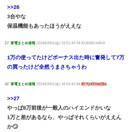
>>26
3合やな
保温機能もあったほうがええな
27:
家電まとめ速報
2024/03/01(金) 16:51:44.58 ID:jK66CmDc0
1万の使ってたけどボーナス出た時に奮発して7万
の買ったけど全然うまさちゃうわ
32:
家電まとめ速報
2024/03/01(金) 16:54:42.88
ID:Yy4XVw2Ba
>>27
やっぱ8万前後が一般人のハイエンドかいな
1万と差があるなら、やっぱそれくらいがええん
か🙄