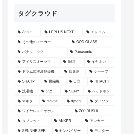
タグクラウド
Apple
LEPLUS NEXT
エレコム
その他のメーカー
GOD GLASS
パナソニック
Panasonic
アイリスオーヤマ
象印
イヤホン
ドラム式洗濯乾燥機
炊飯器
シャープ
SHARP
掃除機
日立
HITACHI
洗濯機
ソニー
SONY
ヘッドホン
マキタ
makita
dyson
ダイソン
ワイヤレスイヤホン
ZOJIRUSHI
タブレット
ANKER
アンカー
SENNHEISER
センバイザー
モニター