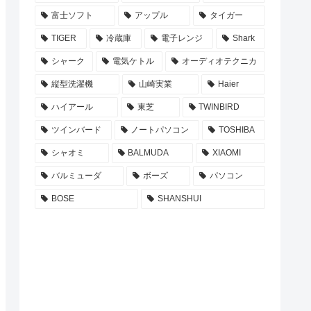
富士ソフト
アップル
タイガー
TIGER
冷蔵庫
電子レンジ
Shark
シャーク
電気ケトル
オーディオテクニカ
縦型洗濯機
山崎実業
Haier
ハイアール
東芝
TWINBIRD
ツインバード
ノートパソコン
TOSHIBA
シャオミ
BALMUDA
XIAOMI
バルミューダ
ボーズ
パソコン
BOSE
SHANSHUI