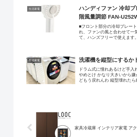
ハンディファン 冷却プレート付 携帯扇風
生活家電
階風量調節 FAN-U252
■フロント部分の冷却プレー
れ、ファンの風と合わせて一
て、ハンズフリーで使えます
■バッグやフックにひっかけ
り曲げて卓上ファンとしても
いて快適に。シーンに合わせ
量調節ができます。■異物が
洗濯機を縦型にするか
生活家電
です。■USB Type-C（
ドラム式に憧れあるけど手入
コンから充電できます。■※
やめとけ かなり大きいから嫌
ください。■充電中は赤、フ
どもう戻れんわ 縦型壊れたら
ランプ付きです。■過充電・過放電を
trademarks of USB I
作時間:冷却プレートOFF時:
1.5時間（満充電時） ※風量
力:5V/1.5A ※本製品を
ださい。■消費電力:6.8W■バ
幅約75mm×奥行約45mm×高
ックストラップ×1本、給電用USB
部含まず）■保証期間:1年間
家具冷蔵庫 インテリア家電 アクア 
検討いただいた上でご注文く
れている納品書とメーカー保