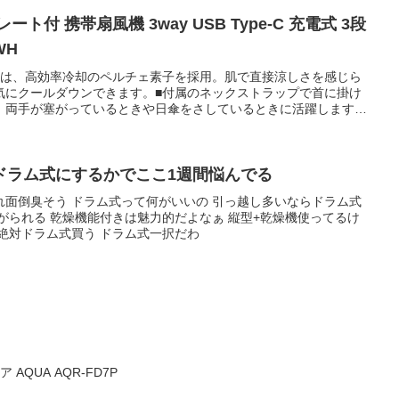
機 3way USB Type-C 充電式 3段
WH
トは、高効率冷却のペルチェ素子を採用。肌で直接涼しさを感じら
気にクールダウンできます。■付属のネックストラップで首に掛け
。両手が塞がっているときや日傘をさしているときに活躍します。
て持ち運び・収納できる、便利なカラビナ付きです。■持ち手を折
使えます。外出時は首にかけて涼しさを持ち運び、屋内では机に置
た使い方が魅力です。■好みに合わせて3段階（弱・中・強）の風
羽根に挟まると停止し、取り除くと動作を再開。自動安全OFF設計
ドラム式にするかでここ1週間悩んでる
TM）ポートから充電が可能。付属のケーブルで、AC充電器やノートパソ
れ面倒臭そう ドラム式って何がいいの 引っ越し多いならドラム式
本製品にAC充電器は付属しておりません。別途ご購入またはご用意
がられる 乾燥機能付きは魅力的だよなぁ 縦型+乾燥機使ってるけ
ァン作動時は青、冷却プレート使用時は白に光る、便利なお知らせ
絶対ドラム式買う ドラム式一択だわ
防ぐ安心の回路設計です。■※USB Type-C and USB-C are
mplementers Forum.【商品仕様】■電源:充電式リチウムイオン電池■連続動
約3時間～約9.5時間（満充電時）、冷却プレートON時:約1時間～約
の強弱によって変化します。■充電時間:約2.5時間■定格入
充電しながら使用する際は、1.5A以上の出力があるAC充電器をご使用く
ッテリー容量:2000mAh■風量調節:3段階（弱・中・強）■外形寸法:
さ約166mm■質量:約148g ※本体のみ■カラー:ホワイト■付属品:ネ
-A - USB Type-C（TM）ケーブル×1本（約80cm ※コネクター
ご注文後のキャンセルは原則、承っておりません。事前に十分にご
AQUA AQR-FD7P
ださい。■メーカー保証について保証期間内であれば商品に同梱さ
証書にてお受けいただくことができます。お手元に届きましたらご