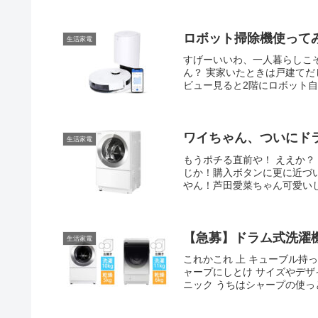
ロボット掃除機使って
生活家電
すげーいいわ、一人暮らしこそ
ん？ 実家いたときは戸建て
ビュー見ると2階にロボット
ワイちゃん、ついにド
生活家電
もうポチる直前や！ ええか？
じか！購入ボタンに更に近づい
やん！芦田愛菜ちゃん可愛い
【急募】ドラム式洗濯
生活家電
これかこれ 上 キューブル持
ャープにしとけ サイズやデ
ニック うちはシャープの使っ