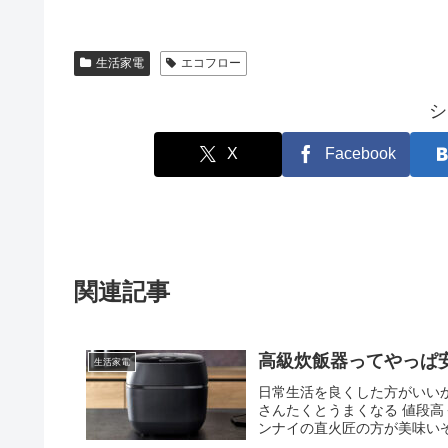
生活家電
エコフロー
シ
X
Facebook
関連記事
高級炊飯器ってやっぱ
生活家電
日常生活を良くした方がいいか
さんたくとうまくなる 値段
ンナイの直火匠の方が美味いぞ