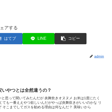
ェアする
はてブ
LINE
コピー
admin
安いやつとは全然違うの？
と思って聞いてみたんだが 炎舞炊きオヌヌメ お米は1度にたく
高くても一番ええやつ欲しいんだがやっぱ炎舞炊きがいいのかな リ
 そこまでしてガスを勧める理由は何なんだ？ 美味いから