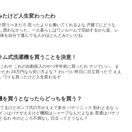
みたけど人生変わったわ
買うべきだろ 思ったよりも働いてくれるよな 戸建てにどうな
だし買わなかった。一人暮らしはワンルームで完結するから楽、レ
自体を自分で運んでる人がほとんどみたいだね
ラム式洗濯機を買うことを決意！
 これや これの自動投入のやつ半年前に買ったわ マジでいい。 ま
たわ 24万円なら安い方よな？ わいつい昨日に日立買ったで ええ
し ワイも買ったけど人生変わるぞ
機を買うとなったらどっちを買う？
ってるけどポンプ式の方がええで多分 パナソニック 割れとるな シ
ザインはパナがええけど機能はシャープなんだよなあ 普通はパナソ
とるわ 今のところ不満なし 日立ってどうなん？