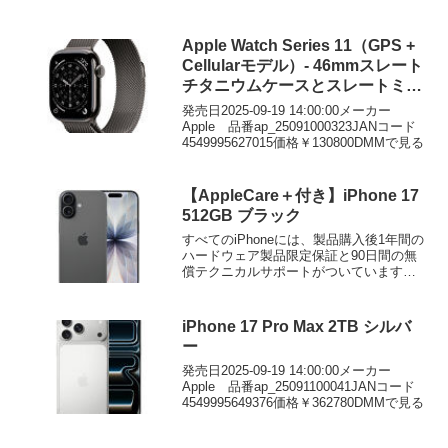
Apple Watch Series 11（GPS +
Cellularモデル）- 46mmスレート
チタニウムケースとスレートミラ
ネーゼループ – M/L
発売日2025-09-19 14:00:00メーカー
Apple 品番ap_25091000323JANコード
4549995627015価格￥130800DMMで見る
【AppleCare＋付き】iPhone 17
512GB ブラック
すべてのiPhoneには、製品購入後1年間の
ハードウェア製品限定保証と90日間の無
償テクニカルサポートがついています。
AppleCare+ for iPhoneに加入すると、...
iPhone 17 Pro Max 2TB シルバ
ー
発売日2025-09-19 14:00:00メーカー
Apple 品番ap_25091100041JANコード
4549995649376価格￥362780DMMで見る