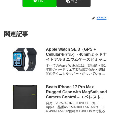
LINE
コピー
admin
関連記事
Apple Watch SE 3（GPS +
Cellularモデル）- 40mmミッドナ
イトアルミニウムケースとミッド
ナイトスポーツバンド – M/L
すべてのApple Watchには、製品購入後1
年間のハードウェア製品限定保証と90日
間のテクニカルサポートがついていま
す。AppleCare+ for Apple Watc...
Beats iPhone 17 Pro Max
Rugged Case with MagSafe and
Camera Control – エベレストブ
ラック MGJ84PA/A
発売日2025-09-16 10:00:00メーカー
Apple 品番ap_25091000056JANコード
4549995651812価格￥12800DMMで見る