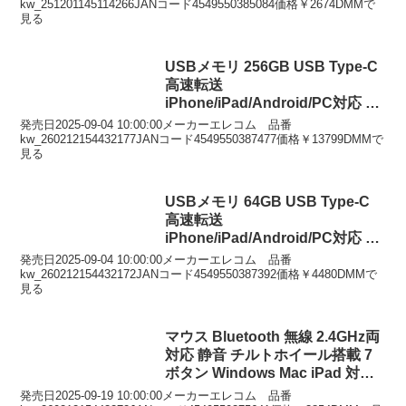
A25PMFLGGT
kw_251201145114266JANコード4549550385084価格￥2674DMMで
見る
USBメモリ 256GB USB Type-C
高速転送
iPhone/iPad/Android/PC対応 回
転式コネクタ ストラップホール
発売日2025-09-04 10:00:00メーカーエレコム 品番
付 セキュリティ対応 ホワイト
kw_260212154432177JANコード4549550387477価格￥13799DMMで
見る
MF-CEU3256GWH
USBメモリ 64GB USB Type-C
高速転送
iPhone/iPad/Android/PC対応 回
転式コネクタ ストラップホール
発売日2025-09-04 10:00:00メーカーエレコム 品番
付 セキュリティ対応 ホワイト
kw_260212154432172JANコード4549550387392価格￥4480DMMで
見る
MF-CEU3064GWH
マウス Bluetooth 無線 2.4GHz両
対応 静音 チルトホイール搭載 7
ボタン Windows Mac iPad 対応
OSMOD ブラック M-
発売日2025-09-19 10:00:00メーカーエレコム 品番