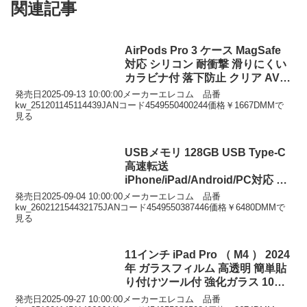
関連記事
AirPods Pro 3 ケース MagSafe
対応 シリコン 耐衝撃 滑りにくい
カラビナ付 落下防止 クリア AVA-
AP07SCCR
発売日2025-09-13 10:00:00メーカーエレコム 品番
kw_251201145114439JANコード4549550400244価格￥1667DMMで
見る
USBメモリ 128GB USB Type-C
高速転送
iPhone/iPad/Android/PC対応 回
転式コネクタ ストラップホール
発売日2025-09-04 10:00:00メーカーエレコム 品番
付 セキュリティ対応 ホワイト
kw_260212154432175JANコード4549550387446価格￥6480DMMで
見る
MF-CEU3128GWH
11インチ iPad Pro （ M4 ） 2024
年 ガラスフィルム 高透明 簡単貼
り付けツール付 強化ガラス 10H
指紋防止 気泡防止 TB-
発売日2025-09-27 10:00:00メーカーエレコム 品番