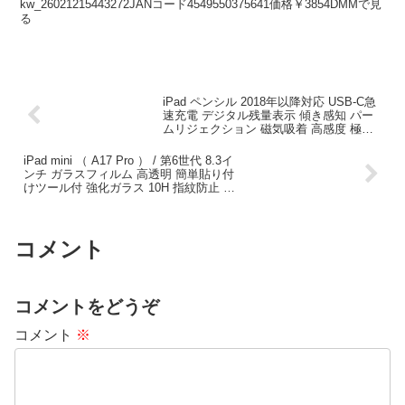
MY40MBSBK-G
kw_26021215443272JANコード4549550375641価格￥3854DMMで見
る
iPad ペンシル 2018年以降対応 USB-C急
速充電 デジタル残量表示 傾き感知 パー
ムリジェクション 磁気吸着 高感度 極細
ペン先 交換用ペン先2個付 ホワイト P-
TPACSTAP12WWH
iPad mini （ A17 Pro ） / 第6世代 8.3イ
ンチ ガラスフィルム 高透明 簡単貼り付
けツール付 強化ガラス 10H 指紋防止 気
泡防止 TB-A25SFLGGT
コメント
コメントをどうぞ
コメント
※