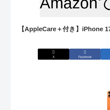
Amazo
【AppleCare＋付き】iPhone
X
Facebook