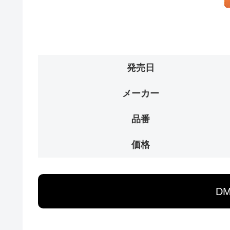
発売日
メーカー
品番
価格
D