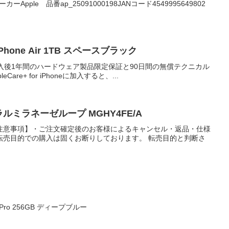
0メーカーApple 品番ap_25091000198JANコード4549995649802
Phone Air 1TB スペースブラック
品購入後1年間のハードウェア製品限定保証と90日間の無償テクニカル
re+ for iPhoneに加入すると、...
ルミラネーゼループ MGHY4FE/A
注意事項】・ご注文確定後のお客様によるキャンセル・返品・仕様
転売目的での購入は固くお断りしております。 転売目的と判断さ
7 Pro 256GB ディープブルー