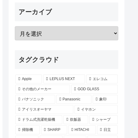
アーカイブ
タグクラウド
Apple
LEPLUS NEXT
エレコム
その他のメーカー
GOD GLASS
パナソニック
Panasonic
象印
アイリスオーヤマ
イヤホン
ドラム式洗濯乾燥機
炊飯器
シャープ
掃除機
SHARP
HITACHI
日立