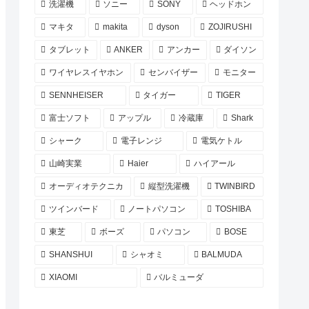
洗濯機
ソニー
SONY
ヘッドホン
マキタ
makita
dyson
ZOJIRUSHI
タブレット
ANKER
アンカー
ダイソン
ワイヤレスイヤホン
センバイザー
モニター
SENNHEISER
タイガー
TIGER
富士ソフト
アップル
冷蔵庫
Shark
シャーク
電子レンジ
電気ケトル
山崎実業
Haier
ハイアール
オーディオテクニカ
縦型洗濯機
TWINBIRD
ツインバード
ノートパソコン
TOSHIBA
東芝
ボーズ
パソコン
BOSE
SHANSHUI
シャオミ
BALMUDA
XIAOMI
バルミューダ