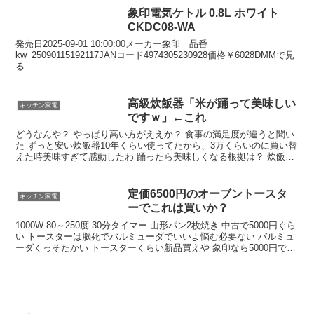
象印電気ケトル 0.8L ホワイト
CKDC08-WA
発売日2025-09-01 10:00:00メーカー象印 品番
kw_25090115192117JANコード4974305230928価格￥6028DMMで見
る
高級炊飯器「米が踊って美味しい
キッチン家電
ですｗ」←これ
どうなんや？ やっぱり高い方がええか？ 食事の満足度が違うと聞い
た ずっと安い炊飯器10年くらい使ってたから、3万くらいのに買い替
えた時美味すぎて感動したわ 踊ったら美味しくなる根拠は？ 炊飯器
イケイケでワロタ 理論が違っても結果うまけりゃええんでないの
定価6500円のオーブントースタ
キッチン家電
ーでこれは買いか？
1000W 80～250度 30分タイマー 山形パン2枚焼き 中古で5000円ぐら
い トースターは脳死でバルミューダでいいよ悩む必要ない バルミュ
ーダくっそたかい トースターくらい新品買えや 象印なら5000円でい
いやつ買える 一度買うと10年くらいもつから新品買ったほうがいい