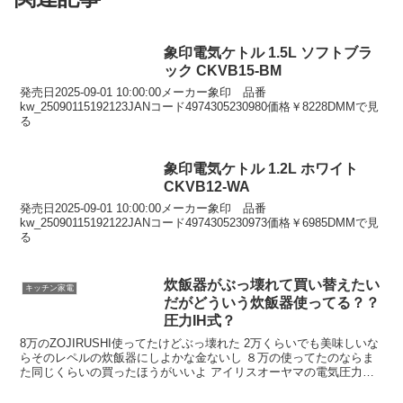
象印電気ケトル 1.5L ソフトブラ
ック CKVB15-BM
発売日2025-09-01 10:00:00メーカー象印 品番
kw_25090115192123JANコード4974305230980価格￥8228DMMで見
る
象印電気ケトル 1.2L ホワイト
CKVB12-WA
発売日2025-09-01 10:00:00メーカー象印 品番
kw_25090115192122JANコード4974305230973価格￥6985DMMで見
る
炊飯器がぶっ壊れて買い替えたい
キッチン家電
だがどういう炊飯器使ってる？？
圧力IH式？
8万のZOJIRUSHI使ってたけどぶっ壊れた 2万くらいでも美味しいな
らそのレペルの炊飯器にしよかな金ないし ８万の使ってたのならま
た同じくらいの買ったほうがいいよ アイリスオーヤマの電気圧力鍋
で炊飯してるけどそんなに変わらんなっておもうんだよね