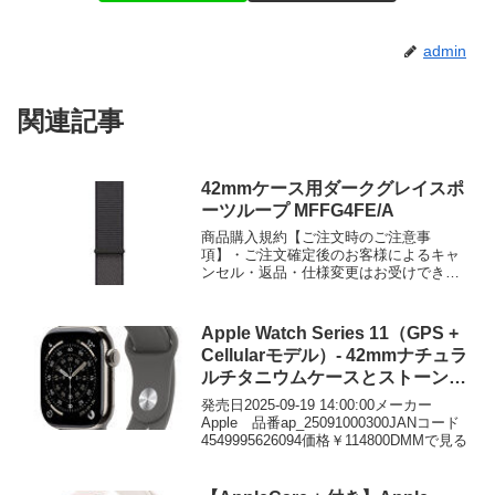
admin
関連記事
42mmケース用ダークグレイスポ
ーツループ MFFG4FE/A
商品購入規約【ご注文時のご注意事
項】・ご注文確定後のお客様によるキャ
ンセル・返品・仕様変更はお受けできま
せん。・転売目的での購入は固くお断り
しております。 転売目的と判断され...
Apple Watch Series 11（GPS +
Cellularモデル）- 42mmナチュラ
ルチタニウムケースとストーング
レイスポーツバンド – M/L
発売日2025-09-19 14:00:00メーカー
Apple 品番ap_25091000300JANコード
4549995626094価格￥114800DMMで見る