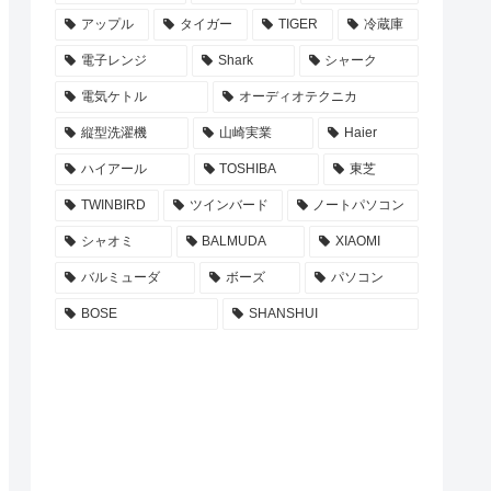
アップル
タイガー
TIGER
冷蔵庫
電子レンジ
Shark
シャーク
電気ケトル
オーディオテクニカ
縦型洗濯機
山崎実業
Haier
ハイアール
TOSHIBA
東芝
TWINBIRD
ツインバード
ノートパソコン
シャオミ
BALMUDA
XIAOMI
バルミューダ
ボーズ
パソコン
BOSE
SHANSHUI