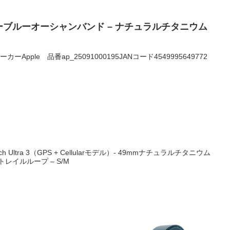
ーブルーオーシャンバンド – ナチュラルチタニウム
0メーカーApple 品番ap_25091000195JANコード4549995649772
tch Ultra 3（GPS + Cellularモデル）- 49mmナチュラルチタニウム
レイルループ – S/M