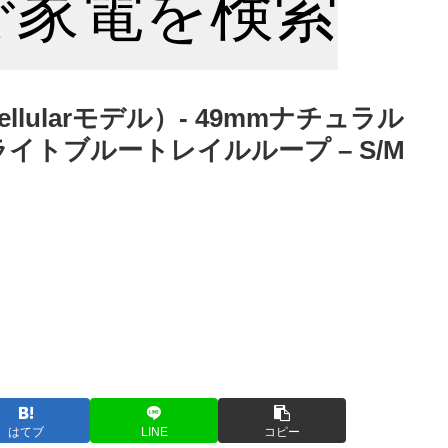
nで家電を検索
 + Cellularモデル）- 49mmナチュラル
イトブルートレイルループ – S/M
はてブ
LINE
コピー