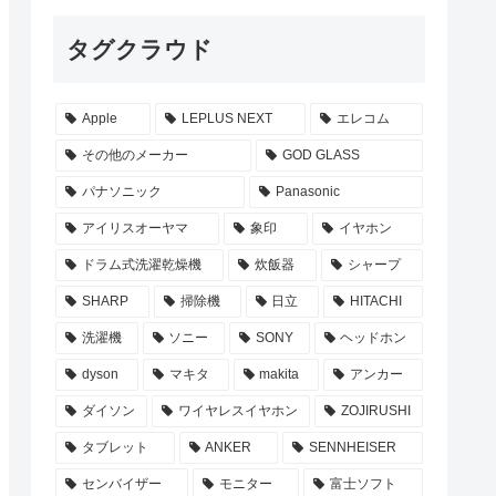
タグクラウド
Apple
LEPLUS NEXT
エレコム
その他のメーカー
GOD GLASS
パナソニック
Panasonic
アイリスオーヤマ
象印
イヤホン
ドラム式洗濯乾燥機
炊飯器
シャープ
SHARP
掃除機
日立
HITACHI
洗濯機
ソニー
SONY
ヘッドホン
dyson
マキタ
makita
アンカー
ダイソン
ワイヤレスイヤホン
ZOJIRUSHI
タブレット
ANKER
SENNHEISER
センバイザー
モニター
富士ソフト