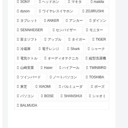
SONY
ヘッドホン
マキタ
makita
dyson
ワイヤレスイヤホン
ZOJIRUSHI
タブレット
ANKER
アンカー
ダイソン
SENNHEISER
センバイザー
モニター
富士ソフト
アップル
タイガー
TIGER
冷蔵庫
電子レンジ
Shark
シャーク
電気ケトル
オーディオテクニカ
縦型洗濯機
山崎実業
Haier
ハイアール
TWINBIRD
ツインバード
ノートパソコン
TOSHIBA
東芝
XIAOMI
バルミューダ
ボーズ
パソコン
BOSE
SHANSHUI
シャオミ
BALMUDA