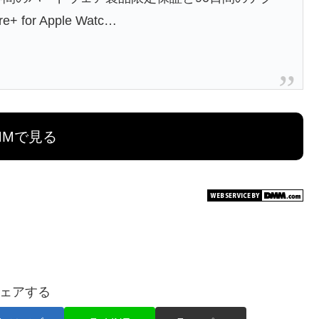
or Apple Watc…
MMで見る
ェアする