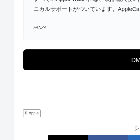
ニカルサポートがついています。AppleCare+ f
FANZA
D
Apple
シ