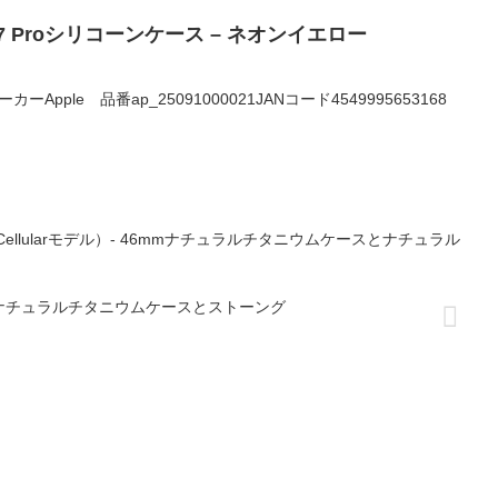
e 17 Proシリコーンケース – ネオンイエロー
0メーカーApple 品番ap_25091000021JANコード4549995653168
（GPS + Cellularモデル）- 46mmナチュラルチタニウムケースとナチュラル
ル）- 46mmナチュラルチタニウムケースとストーング