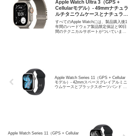
Apple Watch Ultra 3（GPS +
Cellularモデル）- 49mmナチュラ
ルチタニウムケースとナチュラル
チタニウムミラネーゼループ – S
すべてのApple Watchには、製品購入後1
年間のハードウェア製品限定保証と90日
間のテクニカルサポートがついていま
す。AppleCare+ for Apple Watc...
Apple Watch Series 11（GPS + Cellular
モデル）- 42mmスペースグレイアルミニ
ウムケースとブラックスポーツバンド –
S/M
Apple Watch Series 11（GPS + Cellular