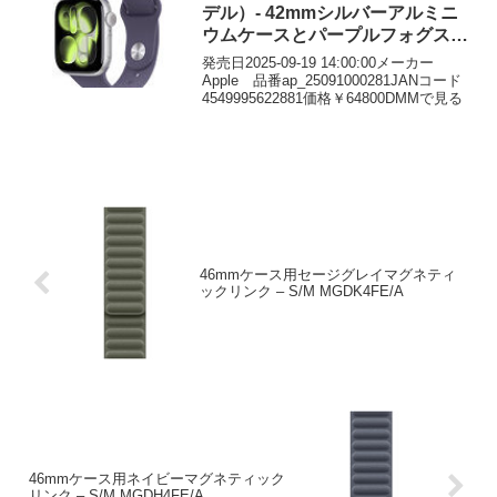
デル）- 42mmシルバーアルミニ
ウムケースとパープルフォグスポ
ーツバンド – S/M
発売日2025-09-19 14:00:00メーカー
Apple 品番ap_25091000281JANコード
4549995622881価格￥64800DMMで見る
46mmケース用セージグレイマグネティ
ックリンク – S/M MGDK4FE/A
46mmケース用ネイビーマグネティック
リンク – S/M MGDH4FE/A