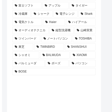
富士ソフト
アップル
タイガー
冷蔵庫
シャーク
電子レンジ
Shark
電気ケトル
Haier
ハイアール
オーディオテクニカ
縦型洗濯機
山崎実業
ツインバード
ノートパソコン
TOSHIBA
東芝
TWINBIRD
SHANSHUI
シャオミ
BALMUDA
XIAOMI
バルミューダ
ボーズ
パソコン
BOSE