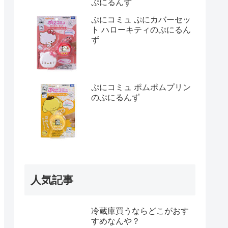
ぷにるんず
ぷにコミュ ぷにカバーセッ
ト ハローキティのぷにるん
ず
ぷにコミュ ポムポムプリン
のぷにるんず
人気記事
冷蔵庫買うならどこがおす
すめなんや？