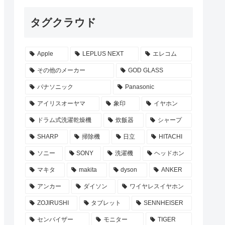
タグクラウド
Apple
LEPLUS NEXT
エレコム
その他のメーカー
GOD GLASS
パナソニック
Panasonic
アイリスオーヤマ
象印
イヤホン
ドラム式洗濯乾燥機
炊飯器
シャープ
SHARP
掃除機
日立
HITACHI
ソニー
SONY
洗濯機
ヘッドホン
マキタ
makita
dyson
ANKER
アンカー
ダイソン
ワイヤレスイヤホン
ZOJIRUSHI
タブレット
SENNHEISER
センバイザー
モニター
TIGER