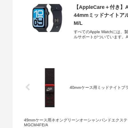
【AppleCare＋付き】App
44mmミッドナイトア
M/L
すべてのApple Watch
ルサポートがついています。AppleCar
40mmケース用ミッドナイトブラッ
49mmケース用ネオングリーンオーシャンバンドエクステ
MGCM4FE/A