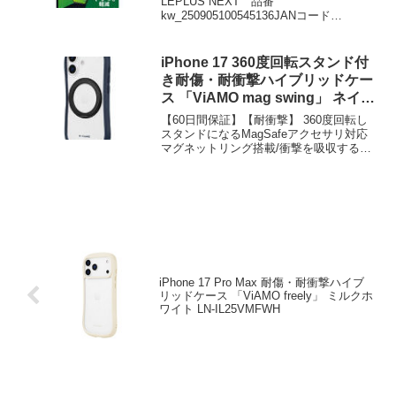
LEPLUS NEXT 品番
kw_250905100545136JANコード
4582698116196価格￥1601DMMで見る
iPhone 17 360度回転スタンド付
き耐傷・耐衝撃ハイブリッドケー
ス 「ViAMO mag swing」 ネイビ
ー LN-IM25VMMSNV
【60日間保証】【耐衝撃】 360度回転し
スタンドになるMagSafeアクセサリ対応
マグネットリング搭載/衝撃を吸収する
TPUと、硬く高透明なポリカーボネート
のハイブリッドケ...
iPhone 17 Pro Max 耐傷・耐衝撃ハイブ
リッドケース 「ViAMO freely」 ミルクホ
ワイト LN-IL25VMFWH