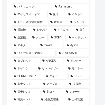
パナソニック
Panasonic
アイリスオーヤマ
象印
イヤホン
ドラム式洗濯乾燥機
炊飯器
シャープ
掃除機
SHARP
HITACHI
日立
洗濯機
ソニー
SONY
ヘッドホン
マキタ
makita
dyson
ワイヤレスイヤホン
ZOJIRUSHI
タブレット
ANKER
アンカー
ダイソン
センバイザー
モニター
SENNHEISER
タイガー
TIGER
富士ソフト
アップル
冷蔵庫
電子レンジ
Shark
シャーク
電気ケトル
縦型洗濯機
山崎実業