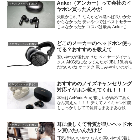
Anker（アンカー）って会社のイ
イヤホン・ヘッドホン
ヤホン買ったんやが
失敗かこれ？ なんかどれ選べば良いか分
からなかった 安いやつではベストセラー
じゃなかったか コスパは最高 Ankerじゃ
満足できない人は2万3万のオーディオブ
ランド物を買う コレやな 結局アンカーの
長所はバッテリー持ちと価格や liberty4nc
どこのメーカーのヘッドホン使っ
イヤホン・ヘッドホン
はコスパ最強やぞ
てる？おすすめを教えて
安いやつが壊れかけた ベイヤーダイナミ
クス AKG気になってんだが JBL JBL有名
だねいいね オーテク 親しみやすいのがこ
れかな 前もSONYのヘッドホンだったか
ら無難にSONYの1AM2 音はあまり好み
じゃないけどとても軽くて着け心地良が
おすすめのノイズキャンセリング
イヤホン・ヘッドホン
いい
対応イヤホン教えてくれ！！！
本当はAirPodsProが欲しいが高杉てあん
なん買えん！！！ 安くてノイキャン性能
もしっかりしてて音質もまあまあな奴教
えてくれ！？ AnkerのP3ってやつがおす
すめや xm4一択 AirPods Pro買うのが結
果的に安いと思う
耳に優しくて音質が良いヘッドホ
イヤホン・ヘッドホン
ン買いたいんだけど
耳気持ちいいやつ なんか高いやつ試着し