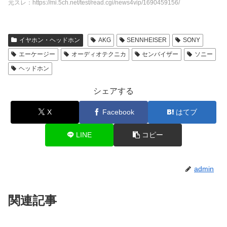
元スレ：https://mi.5ch.net/test/read.cgi/news4vip/1690459156/
イヤホン・ヘッドホン
AKG
SENNHEISER
SONY
エーケージー
オーディオテクニカ
センバイザー
ソニー
ヘッドホン
シェアする
X
Facebook
はてブ
LINE
コピー
admin
関連記事