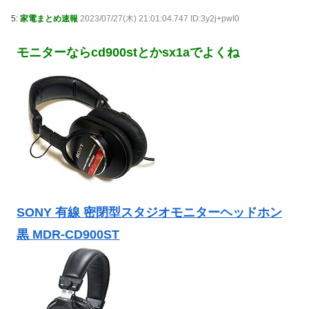
5:
家電まとめ速報
2023/07/27(木) 21:01:04.747 ID:3y2j+pwI0
モニターならcd900stとかsx1aでよくね
SONY 有線 密閉型スタジオモニターヘッドホン
黒 MDR-CD900ST