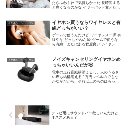
たらふわふわで気持ちかった 長時間する
と痛くなるのかな イヤーパッド変えたら
イヤーパッドってヘッドホンに付けられ
ないとかないかな？ 基本的にほとんどの
ヘッドホンはそのふわふわなとこが外れ
イヤホン買うならワイヤレスと有
イヤホン・ヘッドホン
る おーマジか
線どっちがいい？
ゲームで使うんだけど ワイヤレス一択 有
線やな どっちやねん😭 ゲームで使うな
ら有線、またはある程度良いワイヤレス
作業用にYoutube聴くだけならいいけどゲ
ームするなら0.5秒でも遅延があると気に
なる ゲームなら有線だろ 無線だと音が遅
ノイズキャンセリングイヤホンめ
イヤホン・ヘッドホン
延する
っちゃいいんだが😆
電車の走行音結構消えるし、人のうるさ
い声も結構消える 1万円レベルのでもな
かなかだから、それ以上のものはもっと
凄いんかな WF-1000XM4を外用で使って
るけど凄いよ それめっちゃ欲しいやつ 近
所の騒音もある程度消せるからどうして
もってときは着けてる
テレビ用にサウンドバー欲しいんだけど
オススメある？