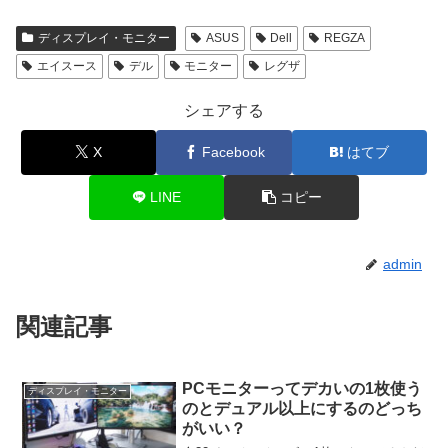
ディスプレイ・モニター
ASUS
Dell
REGZA
エイスース
デル
モニター
レグザ
シェアする
X
Facebook
はてブ
LINE
コピー
admin
関連記事
PCモニターってデカいの1枚使う
ディスプレイ・モニター
のとデュアル以上にするのどっち
がいい？