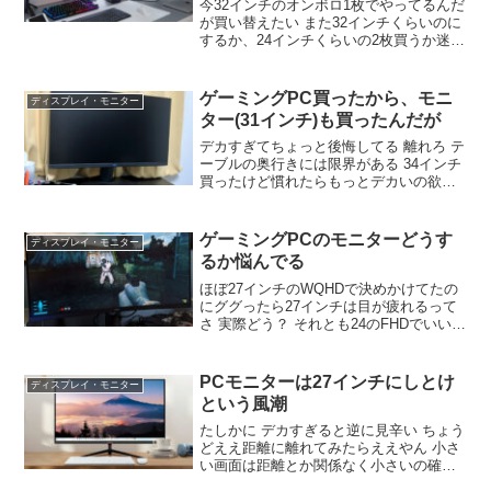
今32インチのオンボロ1枚でやってるんだ
が買い替えたい また32インチくらいのに
するか、24インチくらいの2枚買うか迷っ
てる ちなみにPCデスク小さいから32含
むデュアルは無理や 縦に2枚は？ 縦もあ
りやが賃貸やから穴とか空けるのはキツ
ゲーミングPC買ったから、モニ
ディスプレイ・モニター
いンゴ…
ター(31インチ)も買ったんだが
デカすぎてちょっと後悔してる 離れろ テ
ーブルの奥行きには限界がある 34インチ
買ったけど慣れたらもっとデカいの欲し
くなったぞ マジか？！ 信じるぞ 正直よ
ほど奥行きないと24一択 うわーーせめて
27にすべきだったか ちなこれ ちょうど良
ゲーミングPCのモニターどうす
ディスプレイ・モニター
いサイズ感じゃねぇかｗ
るか悩んでる
ほぼ27インチのWQHDで決めかけてたの
にググったら27インチは目が疲れるって
さ 実際どう？ それとも24のFHDでいい
か？安いし モニターとの距離による 絶対
絶対絶対24のfhdでいいしリフレッシュレ
ートも144のでいい 27インチの4kが最強
PCモニターは27インチにしとけ
ディスプレイ・モニター
だよ
という風潮
たしかに デカすぎると逆に見辛い ちょう
どええ距離に離れてみたらええやん 小さ
い画面は距離とか関係なく小さいの確定
してるからあかん ３１．５慣れると別に