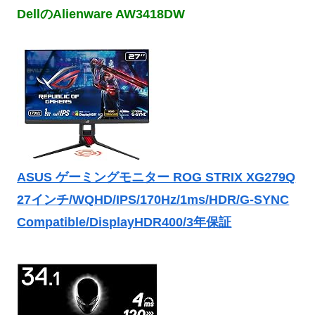
DellのAlienware AW3418DW
ASUS ゲーミングモニター ROG STRIX XG279Q
27インチ/WQHD/IPS/170Hz/1ms/HDR/G-SYNC
Compatible/DisplayHDR400/3年保証