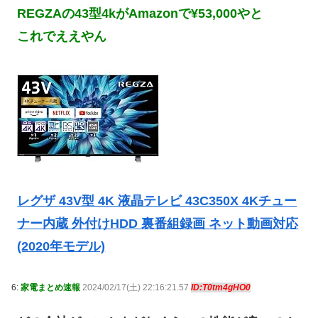
REGZAの43型4kがAmazonで¥53,000やと
これでええやん
レグザ 43V型 4K 液晶テレビ 43C350X 4Kチュー
ナー内蔵 外付けHDD 裏番組録画 ネット動画対応
(2020年モデル)
6:
家電まとめ速報
2024/02/17(土) 22:16:21.57
ID:T0tm4gHO0