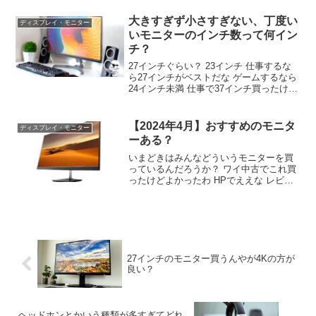
大きくも感じないな 27とエンタメ用のデ
カいやつ二刀流よ せやね アームで自由に
大きすぎず小さすぎない、丁度い
ディスプレイ・モニター
動かせるとなおよし
いモニターのインチ数って何イン
チ？
27インチぐらい？ 23インチ 仕事するな
ら27インチがベストだな ゲームするなら
24インチ未満 仕事で37インチ買ったけど
結局27インチも併用してる ４Kだったら
最低32 ゲームなら24以下がいいみたいね
でかいのだと視点移動で疲れるとさ
【2024年4月】おすすめのモニタ
ディスプレイ・モニター
ーある？
いまどきはみんなどういうモニターを買
っているんだろうか？ ワイ中古でこれ買
ったけどよかったわ HPでええな レビュ
ーの大半が高評価やったから買ってみて
よかったわ ワイもHPの27インチのやつ
🤗 27インチFHDが主流やけどもうちょい
したら27インチ4kが主流になってそう
27インチのモニター買うんやが4Kの方が
良い？
ヘッドホンとかいう種類が多すぎてどれ