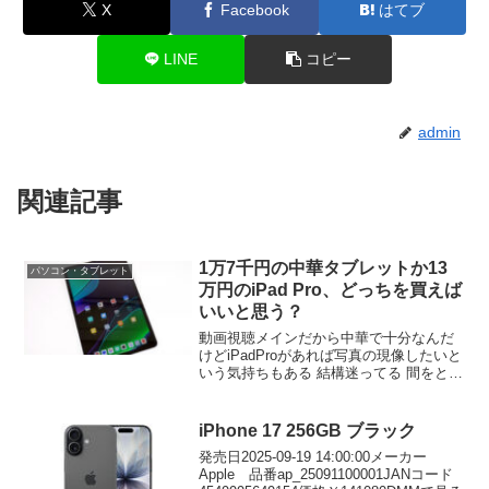
X
Facebook
はてブ
LINE
コピー
admin
関連記事
1万7千円の中華タブレットか13
パソコン・タブレット
万円のiPad Pro、どっちを買えば
いいと思う？
動画視聴メインだから中華で十分なんだ
けどiPadProがあれば写真の現像したいと
いう気持ちもある 結構迷ってる 間をとっ
て普通のiPad5万円 xiaomi pad 6がいいよ
5万円だけどiPad Proより滑らかな144Hz
画面
iPhone 17 256GB ブラック
発売日2025-09-19 14:00:00メーカー
Apple 品番ap_25091100001JANコード