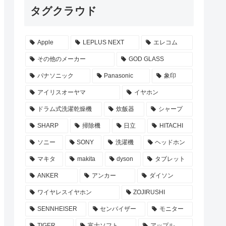
タグクラウド
Apple
LEPLUS NEXT
エレコム
その他のメーカー
GOD GLASS
パナソニック
Panasonic
象印
アイリスオーヤマ
イヤホン
ドラム式洗濯乾燥機
炊飯器
シャープ
SHARP
掃除機
日立
HITACHI
ソニー
SONY
洗濯機
ヘッドホン
マキタ
makita
dyson
タブレット
ANKER
アンカー
ダイソン
ワイヤレスイヤホン
ZOJIRUSHI
SENNHEISER
センバイザー
モニター
TIGER
富士ソフト
アップル