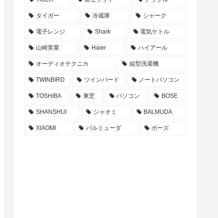
タイガー
冷蔵庫
シャーク
電子レンジ
Shark
電気ケトル
山崎実業
Haier
ハイアール
オーディオテクニカ
縦型洗濯機
TWINBIRD
ツインバード
ノートパソコン
TOSHIBA
東芝
パソコン
BOSE
SHANSHUI
シャオミ
BALMUDA
XIAOMI
バルミューダ
ボーズ