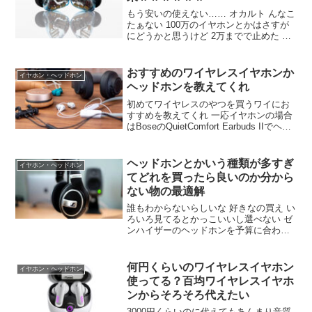
もう安いの使えない…… オカルト んなこ
たぁない 100万のイヤホンとかはさすが
にどうかと思うけど 2万までで止めた 気
持ちは分かる 有線だったらヘッドフォン
買った方が良くね？ ヘッドホンもこのイ
ヤホンよりは金かけた 音的にはどうな
おすすめのワイヤレスイヤホンか
イヤホン・ヘッドホン
ん？ 鳴り方違うもん比較してもあんま意
ヘッドホンを教えてくれ
味無いんだよな
初めてワイヤレスのやつを買うワイにお
すすめを教えてくれ 一応イヤホンの場合
はBoseのQuietComfort Earbuds IIでヘッ
ドホンの場合はゼンハイザーの最新のに
しようと思っとるんやが 一応探条件書い
ていくわ 予算5万くらい ノイキャンあり
ヘッドホンとかいう種類が多すぎ
イヤホン・ヘッドホン
てどれを買ったら良いのか分から
ない物の最適解
誰もわからないらしいな 好きなの買え い
ろいろ見てるとかっこいいし選べない ゼ
ンハイザーのヘッドホンを予算に合わせ
て買っとけ よく聞く名だ ゼンハイザーが
有名なのには理由があるのだ それは実際
に買って使ってみれば実感できる 音がい
何円くらいのワイヤレスイヤホン
イヤホン・ヘッドホン
いってこと？
使ってる？百均ワイヤレスイヤホ
ンからそろそろ代えたい
3000円くらいのに代えてもあんまり音質