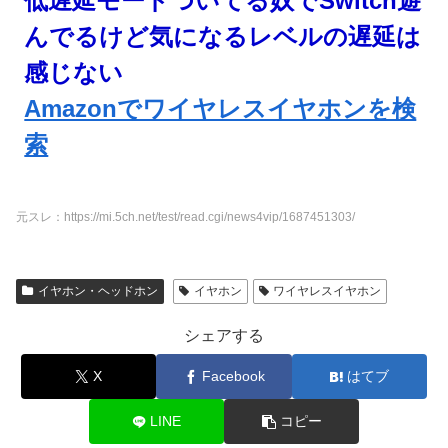
低遅延モードついてる奴でSwitch遊
んでるけど気になるレベルの遅延は
感じない
Amazonでワイヤレスイヤホンを検
索
元スレ：https://mi.5ch.net/test/read.cgi/news4vip/1687451303/
イヤホン・ヘッドホン
イヤホン
ワイヤレスイヤホン
シェアする
X
Facebook
はてブ
LINE
コピー