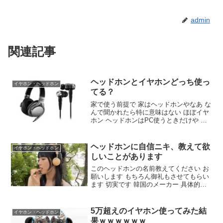
admin
関連記事
ヘッドホンとイヤホンどっち使っ
イヤホン・ヘッドホン
てる？
家で使う前提で 家はヘッドホンやなあ な
んで聞かれたら特に意味はない ほぼイヤ
ホン ヘッドホンはPC使うときだけや ま
あ何にしてもワイヤレスやろ 家やと一時
停止が便利や 音質重視やからヘッドフォ
ンやな 良いヘッドホン見つけないと耳痛
ヘッドホンに自信ニキ、教えて欲
イヤホン・ヘッドホン
くなるぞ
しいことがあります
このヘッドホンの名前教えてください お
願いします もちろん御礼もさせてもらい
ます 切実です 韓国のメーカー 具体的に
教えてほしいです 具体的に教えてほしい
です 画像検索で何か出てきた アドレス貼
れんけどLibratoneで調べろ リブラトー
5万超えのイヤホン使ってみた結
イヤホン・ヘッドホン
ン ヘッドホンで検索や
果ｗｗｗｗｗｗ